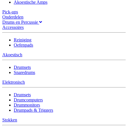
Akoestische Amps
Pick-ups
Onderdelen
Drums en Percussie
Accessoires
Reiniging
Oefenpads
Akoestisch
Drumsets
Snaredrums
Elektronisch
Drumsets
Drumcomputers
Drummonitors
Drumpads & Triggers
Stokken