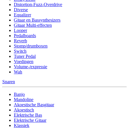
Distortion-Fuzz-Overdrive
Diverse
Equalizer
Gitaar en Bassynthesizers
Gitaar Multi-effecten
Looper
Pedalboards
Reverb
Stomp/drumboxen
Switch
Tuner Pedal
Voedingen
Volume-/expressie
Wah
Snaren
Banjo
Mandoline
Akoestische Basgitaar
Akoestisch
Elektrische Bas
Elektrische Gitaar
Klassiek