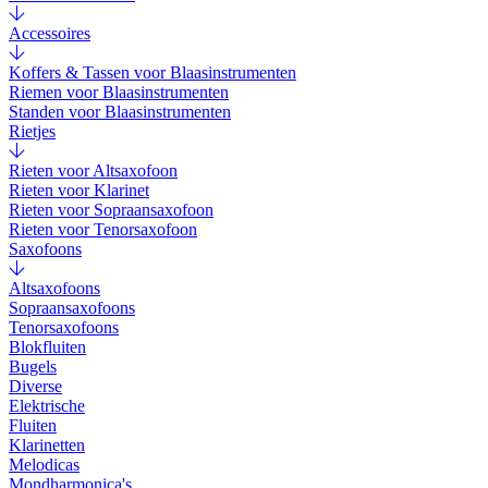
Accessoires
Koffers & Tassen voor Blaasinstrumenten
Riemen voor Blaasinstrumenten
Standen voor Blaasinstrumenten
Rietjes
Rieten voor Altsaxofoon
Rieten voor Klarinet
Rieten voor Sopraansaxofoon
Rieten voor Tenorsaxofoon
Saxofoons
Altsaxofoons
Sopraansaxofoons
Tenorsaxofoons
Blokfluiten
Bugels
Diverse
Elektrische
Fluiten
Klarinetten
Melodicas
Mondharmonica's