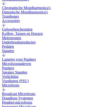
Chromatische Mondharmonica's
Diatonische Mondharmonica's
Trombones
Accessoires
Gehoorbescherming
Koffers, Tassen en Hoezen
Metronomen
Onderhoudsproducten
Pedalen
Standen
Lampjes voor Pupiters
Microfoonstatieven
Pupiters
Speaker Standen
Verlichting
Voedingen (PSU)
Microfoons
Broadcast Microfoons
Draadloze Systemen
Headset-microfoons
Instrument Microfoons