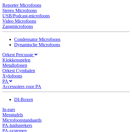
Reporter Microfoons
Stereo Microfoons
USB/Podcast-microfoons
Video Microfoons
Zangmicrofoons
Condensator Microfoons
Dynamische Microfoons
Orkest Percussie
Klokkenspelen
Metallofonen
Orkest Cymbalen
Xylofoons
PA
Accessoires voor PA
DI-Boxen
In-ears
Mengtafels
Microfoonstandaards
PA-luidsprekers
PA-systemen