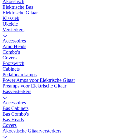
Akoestisch
Elektrische Bas
Elektrische Gitaar
Klassiek
Ukelele
Versterkers
Accessoires
Amp Heads
Combo's
Covers
Footswitch
Cabinets
Pedalboard-amps
Power Amps voor Elektrische Gitaar
Preamps voor Elektrische Gitaar
Basversterkers
Accessoires
Bas Cabinets
Bas Combo's
Bas Heads
Covers
Akoestische Gitaarversterkers