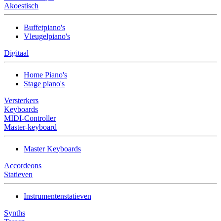
Akoestisch
Buffetpiano's
Vleugelpiano's
Digitaal
Home Piano's
Stage piano's
Versterkers
Keyboards
MIDI-Controller
Master-keyboard
Master Keyboards
Accordeons
Statieven
Instrumentenstatieven
Synths