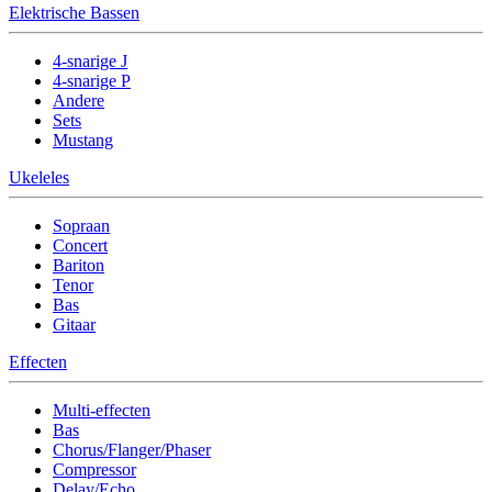
Elektrische Bassen
4-snarige J
4-snarige P
Andere
Sets
Mustang
Ukeleles
Sopraan
Concert
Bariton
Tenor
Bas
Gitaar
Effecten
Multi-effecten
Bas
Chorus/Flanger/Phaser
Compressor
Delay/Echo