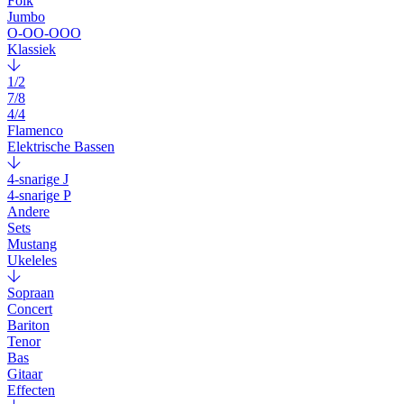
Folk
Jumbo
O-OO-OOO
Klassiek
1/2
7/8
4/4
Flamenco
Elektrische Bassen
4-snarige J
4-snarige P
Andere
Sets
Mustang
Ukeleles
Sopraan
Concert
Bariton
Tenor
Bas
Gitaar
Effecten