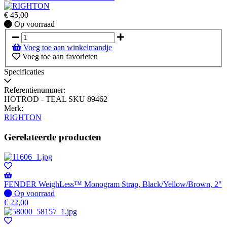
€
45,00
Op
Op voorraad
voorraad
Voeg toe aan winkelmandje
Voeg toe aan favorieten
Specificaties
Referentienummer:
HOTROD - TEAL SKU 89462
Merk:
RIGHTON
Gerelateerde producten
FENDER WeighLess™ Monogram Strap, Black/Yellow/Brown, 2"
Op
Op voorraad
voorraad
€
22,00