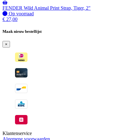
Wordt
verzonden
FENDER Wild Animal Print Strap, Tiger, 2"
wanneer
Op
Op voorraad
beschikbaar
voorraad
€
27,00
Maak nieuw bestellijst
×
Klantenservice
Algemene voorwaarden