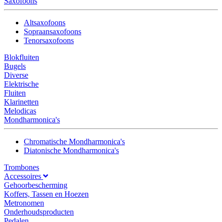
Saxofoons
Altsaxofoons
Sopraansaxofoons
Tenorsaxofoons
Blokfluiten
Bugels
Diverse
Elektrische
Fluiten
Klarinetten
Melodicas
Mondharmonica's
Chromatische Mondharmonica's
Diatonische Mondharmonica's
Trombones
Accessoires
Gehoorbescherming
Koffers, Tassen en Hoezen
Metronomen
Onderhoudsproducten
Pedalen