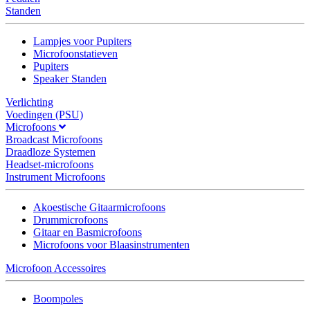
Standen
Lampjes voor Pupiters
Microfoonstatieven
Pupiters
Speaker Standen
Verlichting
Voedingen (PSU)
Microfoons
Broadcast Microfoons
Draadloze Systemen
Headset-microfoons
Instrument Microfoons
Akoestische Gitaarmicrofoons
Drummicrofoons
Gitaar en Basmicrofoons
Microfoons voor Blaasinstrumenten
Microfoon Accessoires
Boompoles