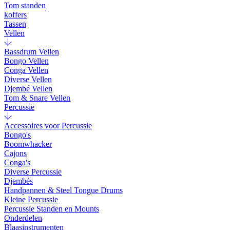
Tom standen
koffers
Tassen
Vellen
Bassdrum Vellen
Bongo Vellen
Conga Vellen
Diverse Vellen
Djembé Vellen
Tom & Snare Vellen
Percussie
Accessoires voor Percussie
Bongo's
Boomwhacker
Cajons
Conga's
Diverse Percussie
Djembés
Handpannen & Steel Tongue Drums
Kleine Percussie
Percussie Standen en Mounts
Onderdelen
Blaasinstrumenten