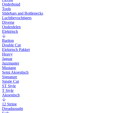
Onderhoud
Tools
Slidebars and Bottlenecks
Luchtbevochtigers
Diverse
Onderdelen
Elektrisch
Bariton
Double Cut
Elektrisch Pakket
Heavy
Jaguar
Jazzmaster
Mustang
Semi Akoestisch
Signature
Single Cut
ST Style
T Style
Akoestisch
12 String
Dreadnought