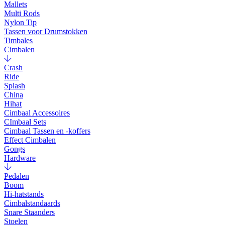
Mallets
Multi Rods
Nylon Tip
Tassen voor Drumstokken
Timbales
Cimbalen
Crash
Ride
Splash
China
Hihat
Cimbaal Accessoires
CImbaal Sets
Cimbaal Tassen en -koffers
Effect Cimbalen
Gongs
Hardware
Pedalen
Boom
Hi-hatstands
Cimbalstandaards
Snare Staanders
Stoelen