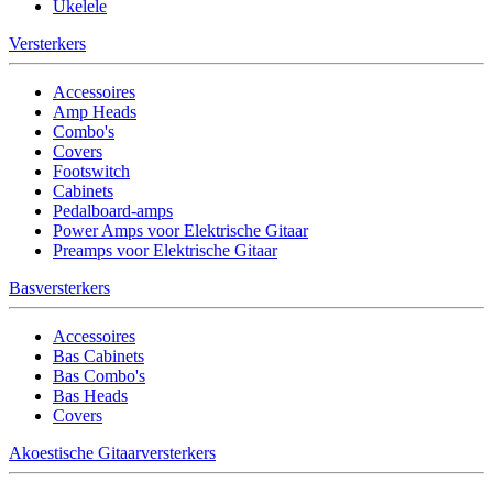
Ukelele
Versterkers
Accessoires
Amp Heads
Combo's
Covers
Footswitch
Cabinets
Pedalboard-amps
Power Amps voor Elektrische Gitaar
Preamps voor Elektrische Gitaar
Basversterkers
Accessoires
Bas Cabinets
Bas Combo's
Bas Heads
Covers
Akoestische Gitaarversterkers