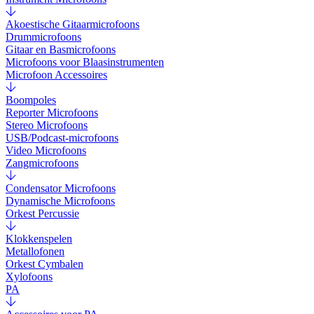
Akoestische Gitaarmicrofoons
Drummicrofoons
Gitaar en Basmicrofoons
Microfoons voor Blaasinstrumenten
Microfoon Accessoires
Boompoles
Reporter Microfoons
Stereo Microfoons
USB/Podcast-microfoons
Video Microfoons
Zangmicrofoons
Condensator Microfoons
Dynamische Microfoons
Orkest Percussie
Klokkenspelen
Metallofonen
Orkest Cymbalen
Xylofoons
PA