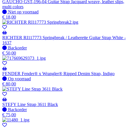
GAUCHO GST-196-04 Guitar Strap Jacquard weave, leather slips,
multi colors
Niet
Niet op voorraad
op
€
18,00
voorraad
RICHTER RI117773 Springbreak / Leatherette Guitar Strap White -
1637
Niet
Backorder
op
€
50,00
voorraad
-
Wordt
verzonden
FENDER Fender® x Wrangler® Ripped Denim Strap, Indigo
wanneer
Op
Op voorraad
beschikbaar
voorraad
€
80,00
STEFY Line Strap 3611 Black
Niet
Backorder
op
€
75,00
voorraad
-