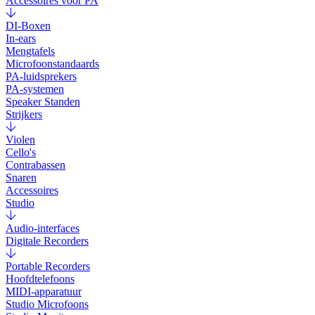
Accessoires voor PA
DI-Boxen
In-ears
Mengtafels
Microfoonstandaards
PA-luidsprekers
PA-systemen
Speaker Standen
Strijkers
Violen
Cello's
Contrabassen
Snaren
Accessoires
Studio
Audio-interfaces
Digitale Recorders
Portable Recorders
Hoofdtelefoons
MIDI-apparatuur
Studio Microfoons