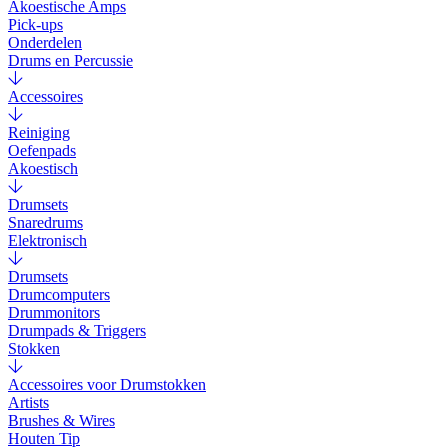
Akoestische Amps
Pick-ups
Onderdelen
Drums en Percussie
Accessoires
Reiniging
Oefenpads
Akoestisch
Drumsets
Snaredrums
Elektronisch
Drumsets
Drumcomputers
Drummonitors
Drumpads & Triggers
Stokken
Accessoires voor Drumstokken
Artists
Brushes & Wires
Houten Tip