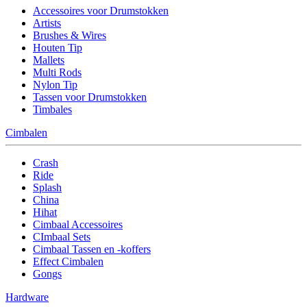
Accessoires voor Drumstokken
Artists
Brushes & Wires
Houten Tip
Mallets
Multi Rods
Nylon Tip
Tassen voor Drumstokken
Timbales
Cimbalen
Crash
Ride
Splash
China
Hihat
Cimbaal Accessoires
CImbaal Sets
Cimbaal Tassen en -koffers
Effect Cimbalen
Gongs
Hardware