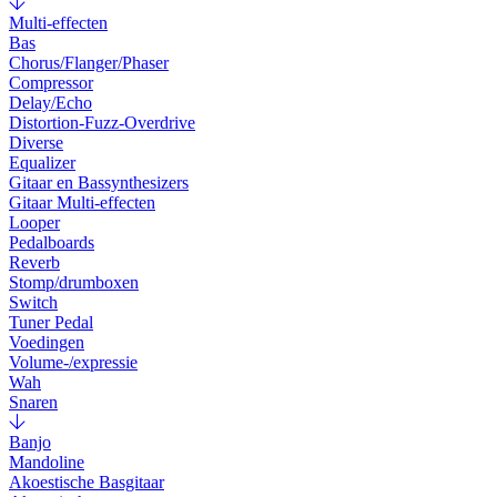
Multi-effecten
Bas
Chorus/Flanger/Phaser
Compressor
Delay/Echo
Distortion-Fuzz-Overdrive
Diverse
Equalizer
Gitaar en Bassynthesizers
Gitaar Multi-effecten
Looper
Pedalboards
Reverb
Stomp/drumboxen
Switch
Tuner Pedal
Voedingen
Volume-/expressie
Wah
Snaren
Banjo
Mandoline
Akoestische Basgitaar