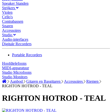
Speaker Standen
Strijkers
Violen
Cello's
Contrabassen
Snaren
Accessoires
Studio
Audio-interfaces
Digitale Recorders
Portable Recorders
Hoofdtelefoons
MIDI-apparatuur
Studio Microfoons
Studio Monitors
Aanbod
Gitaren en Basgitaren
Accessoires
Riemen
RIGHTON HOTROD - TEAL
RIGHTON HOTROD - TEAL