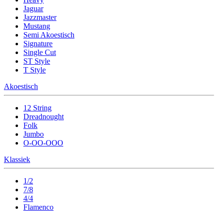
Jaguar
Jazzmaster
Mustang
Semi Akoestisch
Signature
Single Cut
ST Style
T Style
Akoestisch
12 String
Dreadnought
Folk
Jumbo
O-OO-OOO
Klassiek
1/2
7/8
4/4
Flamenco