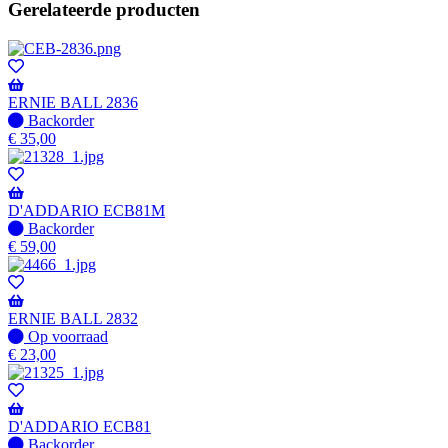
Gerelateerde producten
ERNIE BALL 2836
Niet
Backorder
op
€
35,00
voorraad
-
Wordt
verzonden
D'ADDARIO ECB81M
wanneer
Niet
Backorder
beschikbaar
op
€
59,00
voorraad
-
Wordt
verzonden
ERNIE BALL 2832
wanneer
Op
Op voorraad
beschikbaar
voorraad
€
23,00
D'ADDARIO ECB81
Niet
Backorder