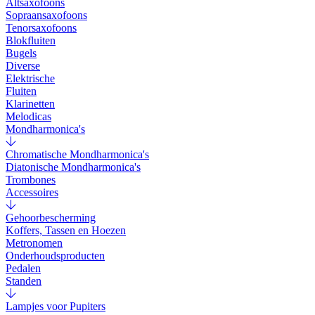
Altsaxofoons
Sopraansaxofoons
Tenorsaxofoons
Blokfluiten
Bugels
Diverse
Elektrische
Fluiten
Klarinetten
Melodicas
Mondharmonica's
Chromatische Mondharmonica's
Diatonische Mondharmonica's
Trombones
Accessoires
Gehoorbescherming
Koffers, Tassen en Hoezen
Metronomen
Onderhoudsproducten
Pedalen
Standen
Lampjes voor Pupiters