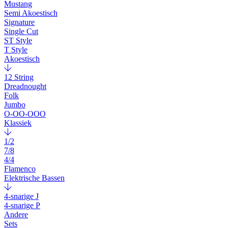
Mustang
Semi Akoestisch
Signature
Single Cut
ST Style
T Style
Akoestisch
12 String
Dreadnought
Folk
Jumbo
O-OO-OOO
Klassiek
1/2
7/8
4/4
Flamenco
Elektrische Bassen
4-snarige J
4-snarige P
Andere
Sets