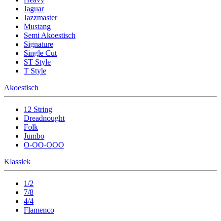
Jaguar
Jazzmaster
Mustang
Semi Akoestisch
Signature
Single Cut
ST Style
T Style
Akoestisch
12 String
Dreadnought
Folk
Jumbo
O-OO-OOO
Klassiek
1/2
7/8
4/4
Flamenco