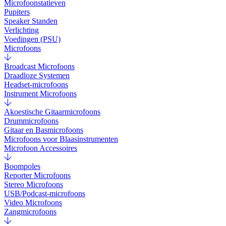
Microfoonstatieven
Pupiters
Speaker Standen
Verlichting
Voedingen (PSU)
Microfoons
Broadcast Microfoons
Draadloze Systemen
Headset-microfoons
Instrument Microfoons
Akoestische Gitaarmicrofoons
Drummicrofoons
Gitaar en Basmicrofoons
Microfoons voor Blaasinstrumenten
Microfoon Accessoires
Boompoles
Reporter Microfoons
Stereo Microfoons
USB/Podcast-microfoons
Video Microfoons
Zangmicrofoons