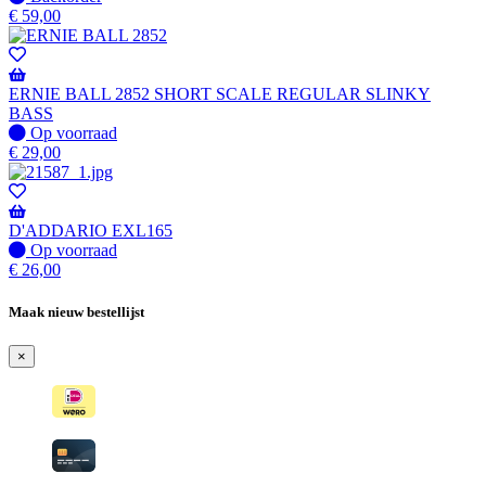
op
€
59,00
voorraad
-
Wordt
verzonden
ERNIE BALL 2852 SHORT SCALE REGULAR SLINKY
wanneer
BASS
beschikbaar
Op
Op voorraad
voorraad
€
29,00
D'ADDARIO EXL165
Op
Op voorraad
voorraad
€
26,00
Maak nieuw bestellijst
×