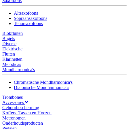
Saxofoons
Altsaxofoons
Sopraansaxofoons
Tenorsaxofoons
Blokfluiten
Bugels
Diverse
Elektrische
Fluiten
Klarinetten
Melodicas
Mondharmonica's
Chromatische Mondharmonica's
Diatonische Mondharmonica's
Trombones
Accessoires
Gehoorbescherming
Koffers, Tassen en Hoezen
Metronomen
Onderhoudsproducten
Pedalen