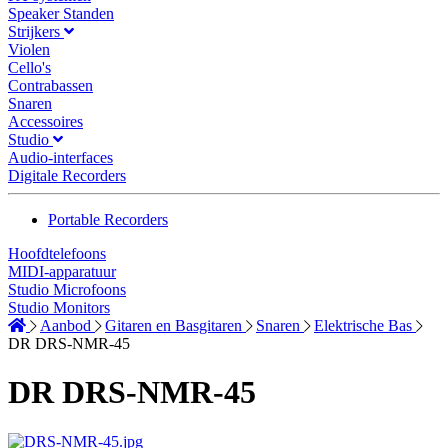
Speaker Standen
Strijkers
Violen
Cello's
Contrabassen
Snaren
Accessoires
Studio
Audio-interfaces
Digitale Recorders
Portable Recorders
Hoofdtelefoons
MIDI-apparatuur
Studio Microfoons
Studio Monitors
Aanbod
Gitaren en Basgitaren
Snaren
Elektrische Bas
DR DRS-NMR-45
DR DRS-NMR-45