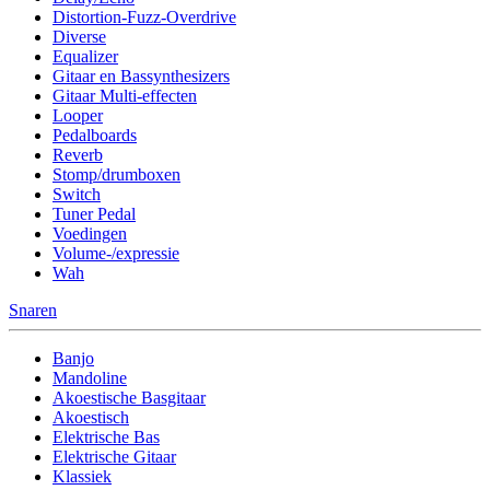
Distortion-Fuzz-Overdrive
Diverse
Equalizer
Gitaar en Bassynthesizers
Gitaar Multi-effecten
Looper
Pedalboards
Reverb
Stomp/drumboxen
Switch
Tuner Pedal
Voedingen
Volume-/expressie
Wah
Snaren
Banjo
Mandoline
Akoestische Basgitaar
Akoestisch
Elektrische Bas
Elektrische Gitaar
Klassiek