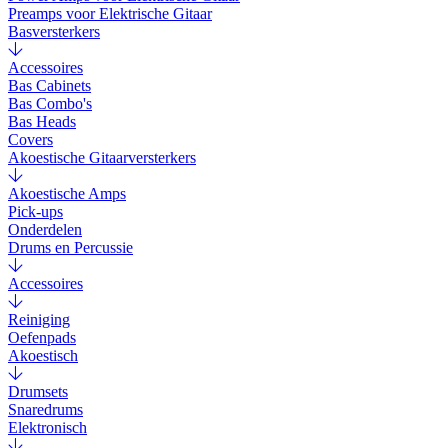
Preamps voor Elektrische Gitaar
Basversterkers
Accessoires
Bas Cabinets
Bas Combo's
Bas Heads
Covers
Akoestische Gitaarversterkers
Akoestische Amps
Pick-ups
Onderdelen
Drums en Percussie
Accessoires
Reiniging
Oefenpads
Akoestisch
Drumsets
Snaredrums
Elektronisch