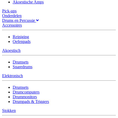
Akoestische Amps
Pick-ups
Onderdelen
Drums en Percussie
Accessoires
Reiniging
Oefenpads
Akoestisch
Drumsets
Snaredrums
Elektronisch
Drumsets
Drumcomputers
Drummonitors
Drumpads & Triggers
Stokken