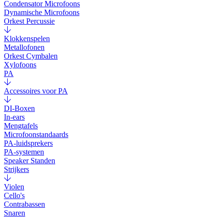
Condensator Microfoons
Dynamische Microfoons
Orkest Percussie
Klokkenspelen
Metallofonen
Orkest Cymbalen
Xylofoons
PA
Accessoires voor PA
DI-Boxen
In-ears
Mengtafels
Microfoonstandaards
PA-luidsprekers
PA-systemen
Speaker Standen
Strijkers
Violen
Cello's
Contrabassen
Snaren