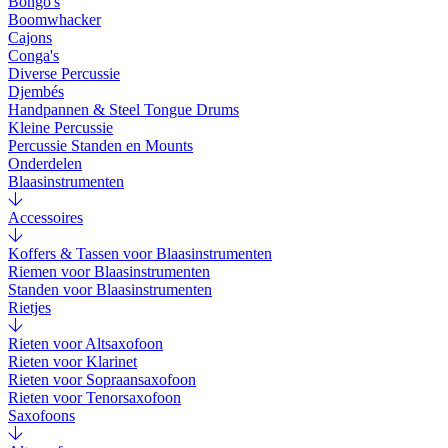
Bongo's
Boomwhacker
Cajons
Conga's
Diverse Percussie
Djembés
Handpannen & Steel Tongue Drums
Kleine Percussie
Percussie Standen en Mounts
Onderdelen
Blaasinstrumenten
Accessoires
Koffers & Tassen voor Blaasinstrumenten
Riemen voor Blaasinstrumenten
Standen voor Blaasinstrumenten
Rietjes
Rieten voor Altsaxofoon
Rieten voor Klarinet
Rieten voor Sopraansaxofoon
Rieten voor Tenorsaxofoon
Saxofoons