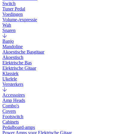
Switch
Tuner Pedal
Voedingen
Volume-/expressie
Wah
Snaren
Banjo
Mandoline
Akoestische Basgitaar
Akoestisch
Elektrische Bas
Elektrische Gitaar
Klassiek
Ukelele
Versterkers
Accessoires
Amp Heads
Combo's
Covers
Footswitch
Cabinets
Pedalboard-amps
Power Amps voor Elektrische Gitaar