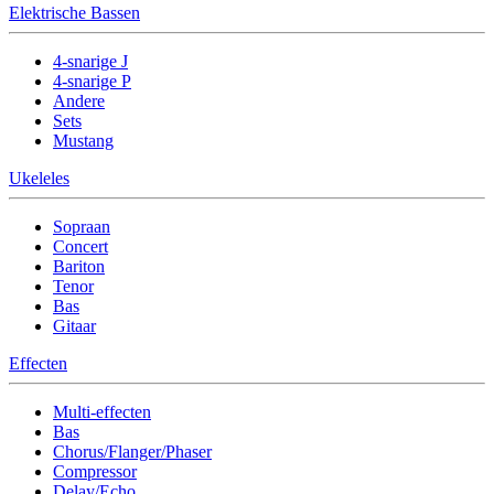
Elektrische Bassen
4-snarige J
4-snarige P
Andere
Sets
Mustang
Ukeleles
Sopraan
Concert
Bariton
Tenor
Bas
Gitaar
Effecten
Multi-effecten
Bas
Chorus/Flanger/Phaser
Compressor
Delay/Echo