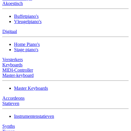
Akoestisch
Buffetpiano's
Vleugelpiano's
Digitaal
Home Piano's
Stage piano's
Versterkers
Keyboards
MIDI-Controller
Master-keyboard
Master Keyboards
Accordeons
Statieven
Instrumentenstatieven
Synths