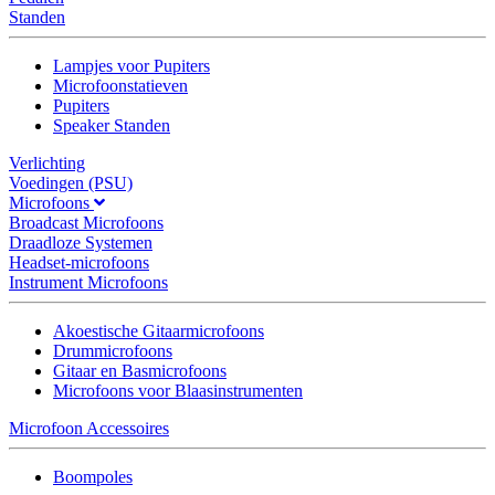
Standen
Lampjes voor Pupiters
Microfoonstatieven
Pupiters
Speaker Standen
Verlichting
Voedingen (PSU)
Microfoons
Broadcast Microfoons
Draadloze Systemen
Headset-microfoons
Instrument Microfoons
Akoestische Gitaarmicrofoons
Drummicrofoons
Gitaar en Basmicrofoons
Microfoons voor Blaasinstrumenten
Microfoon Accessoires
Boompoles