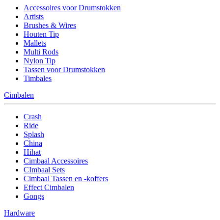
Accessoires voor Drumstokken
Artists
Brushes & Wires
Houten Tip
Mallets
Multi Rods
Nylon Tip
Tassen voor Drumstokken
Timbales
Cimbalen
Crash
Ride
Splash
China
Hihat
Cimbaal Accessoires
CImbaal Sets
Cimbaal Tassen en -koffers
Effect Cimbalen
Gongs
Hardware