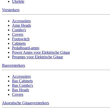
Ukelele
Versterkers
Accessoires
Amp Heads
Combo's
Covers
Footswitch
Cabinets
Pedalboard-amps
Power Amps voor Elektrische Gitaar
Preamps voor Elektrische Gitaar
Basversterkers
Accessoires
Bas Cabinets
Bas Combo's
Bas Heads
Covers
Akoestische Gitaarversterkers