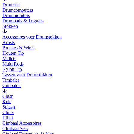
Drumsets
Drumcomputers
Drummonitors
Drumpads & Triggers
Stokken
Accessoires voor Drumstokken
Artists
Brushes & Wires
Houten Tip
Mallets
Multi Rods
Nylon Tip
Tassen voor Drumstokken
Timbales
Cimbalen
Crash
Ride
Splash
China
Hihat
Cimbaal Accessoires
CImbaal Sets
Cimbaal Tassen en -koffers