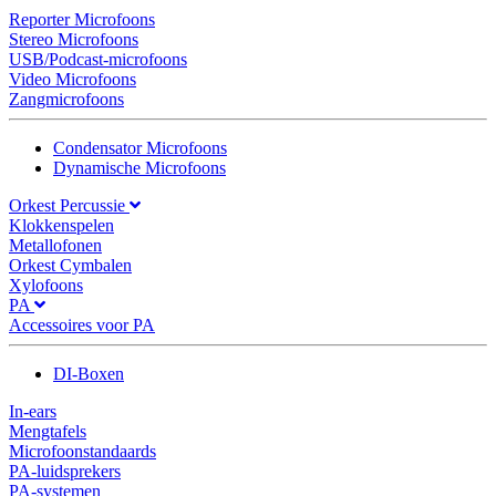
Reporter Microfoons
Stereo Microfoons
USB/Podcast-microfoons
Video Microfoons
Zangmicrofoons
Condensator Microfoons
Dynamische Microfoons
Orkest Percussie
Klokkenspelen
Metallofonen
Orkest Cymbalen
Xylofoons
PA
Accessoires voor PA
DI-Boxen
In-ears
Mengtafels
Microfoonstandaards
PA-luidsprekers
PA-systemen