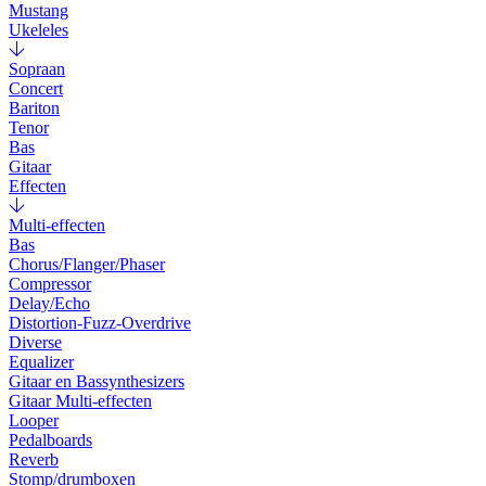
Mustang
Ukeleles
Sopraan
Concert
Bariton
Tenor
Bas
Gitaar
Effecten
Multi-effecten
Bas
Chorus/Flanger/Phaser
Compressor
Delay/Echo
Distortion-Fuzz-Overdrive
Diverse
Equalizer
Gitaar en Bassynthesizers
Gitaar Multi-effecten
Looper
Pedalboards
Reverb
Stomp/drumboxen