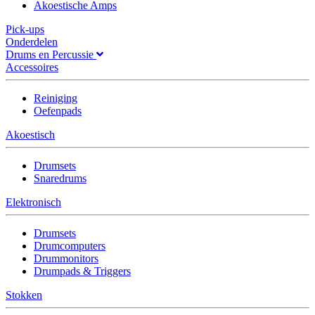
Akoestische Amps
Pick-ups
Onderdelen
Drums en Percussie
Accessoires
Reiniging
Oefenpads
Akoestisch
Drumsets
Snaredrums
Elektronisch
Drumsets
Drumcomputers
Drummonitors
Drumpads & Triggers
Stokken