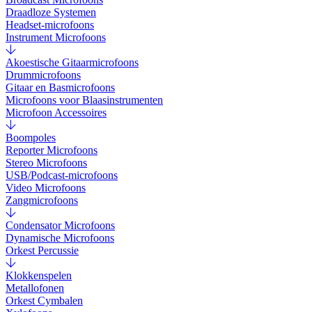
Draadloze Systemen
Headset-microfoons
Instrument Microfoons
Akoestische Gitaarmicrofoons
Drummicrofoons
Gitaar en Basmicrofoons
Microfoons voor Blaasinstrumenten
Microfoon Accessoires
Boompoles
Reporter Microfoons
Stereo Microfoons
USB/Podcast-microfoons
Video Microfoons
Zangmicrofoons
Condensator Microfoons
Dynamische Microfoons
Orkest Percussie
Klokkenspelen
Metallofonen
Orkest Cymbalen