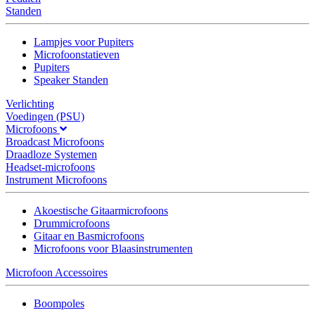
Standen
Lampjes voor Pupiters
Microfoonstatieven
Pupiters
Speaker Standen
Verlichting
Voedingen (PSU)
Microfoons
Broadcast Microfoons
Draadloze Systemen
Headset-microfoons
Instrument Microfoons
Akoestische Gitaarmicrofoons
Drummicrofoons
Gitaar en Basmicrofoons
Microfoons voor Blaasinstrumenten
Microfoon Accessoires
Boompoles