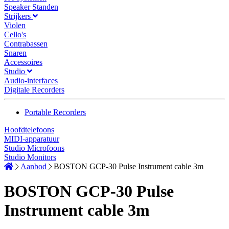
Speaker Standen
Strijkers
Violen
Cello's
Contrabassen
Snaren
Accessoires
Studio
Audio-interfaces
Digitale Recorders
Portable Recorders
Hoofdtelefoons
MIDI-apparatuur
Studio Microfoons
Studio Monitors
Aanbod
BOSTON GCP-30 Pulse Instrument cable 3m
BOSTON GCP-30 Pulse
Instrument cable 3m