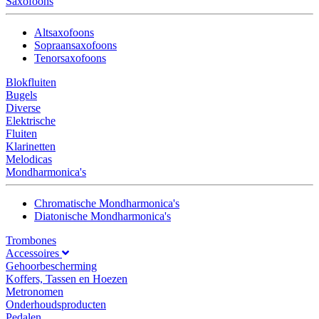
Saxofoons
Altsaxofoons
Sopraansaxofoons
Tenorsaxofoons
Blokfluiten
Bugels
Diverse
Elektrische
Fluiten
Klarinetten
Melodicas
Mondharmonica's
Chromatische Mondharmonica's
Diatonische Mondharmonica's
Trombones
Accessoires
Gehoorbescherming
Koffers, Tassen en Hoezen
Metronomen
Onderhoudsproducten
Pedalen