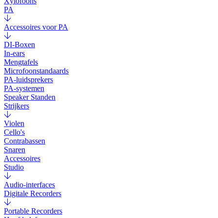
Xylofoons
PA
Accessoires voor PA
DI-Boxen
In-ears
Mengtafels
Microfoonstandaards
PA-luidsprekers
PA-systemen
Speaker Standen
Strijkers
Violen
Cello's
Contrabassen
Snaren
Accessoires
Studio
Audio-interfaces
Digitale Recorders
Portable Recorders