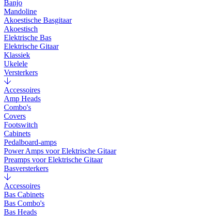
Banjo
Mandoline
Akoestische Basgitaar
Akoestisch
Elektrische Bas
Elektrische Gitaar
Klassiek
Ukelele
Versterkers
Accessoires
Amp Heads
Combo's
Covers
Footswitch
Cabinets
Pedalboard-amps
Power Amps voor Elektrische Gitaar
Preamps voor Elektrische Gitaar
Basversterkers
Accessoires
Bas Cabinets
Bas Combo's
Bas Heads