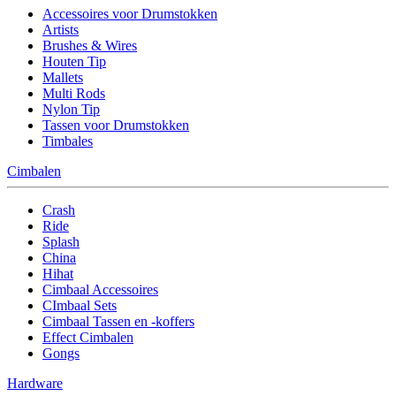
Accessoires voor Drumstokken
Artists
Brushes & Wires
Houten Tip
Mallets
Multi Rods
Nylon Tip
Tassen voor Drumstokken
Timbales
Cimbalen
Crash
Ride
Splash
China
Hihat
Cimbaal Accessoires
CImbaal Sets
Cimbaal Tassen en -koffers
Effect Cimbalen
Gongs
Hardware