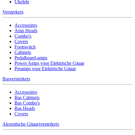
Ukelele
Versterkers
Accessoires
Amp Heads
Combo's
Covers
Footswitch
Cabinets
Pedalboard-amps
Power Amps voor Elektrische Gitaar
Preamps voor Elektrische Gitaar
Basversterkers
Accessoires
Bas Cabinets
Bas Combo's
Bas Heads
Covers
Akoestische Gitaarversterkers