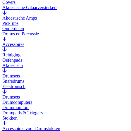
Covers
Akoestische Gitaarversterkers
Akoestische Amps
Pick-ups
Onderdelen
Drums en Percussie
Accessoires
Reiniging
Oefenpads
Akoestisch
Drumsets
Snaredrums
Elektronisch
Drumsets
Drumcomputers
Drummonitors
Drumpads & Triggers
Stokken
Accessoires voor Drumstokken