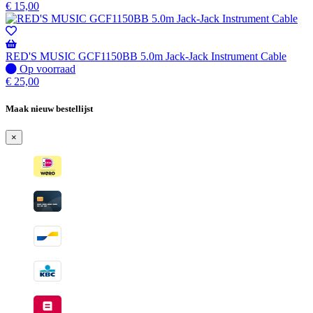
op
€
15,00
voorraad
-
Wordt
verzonden
RED'S MUSIC GCF1150BB 5.0m Jack-Jack Instrument Cable
wanneer
Op
Op voorraad
beschikbaar
voorraad
€
25,00
Maak nieuw bestellijst
×