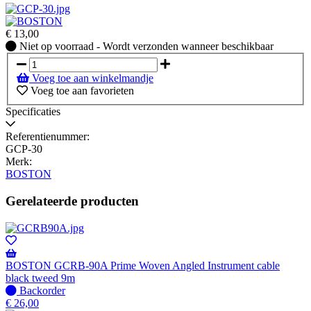
€
13,00
Niet
Niet op voorraad - Wordt verzonden wanneer beschikbaar
op
voorraad
Voeg toe aan winkelmandje
-
Voeg toe aan favorieten
Wordt
verzonden
Specificaties
wanneer
beschikbaar
Referentienummer:
GCP-30
Merk:
BOSTON
Gerelateerde producten
BOSTON GCRB-90A Prime Woven Angled Instrument cable
black tweed 9m
Niet
Backorder
op
€
26,00