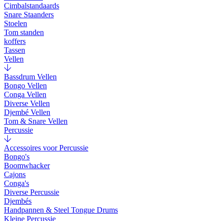
Cimbalstandaards
Snare Staanders
Stoelen
Tom standen
koffers
Tassen
Vellen
Bassdrum Vellen
Bongo Vellen
Conga Vellen
Diverse Vellen
Djembé Vellen
Tom & Snare Vellen
Percussie
Accessoires voor Percussie
Bongo's
Boomwhacker
Cajons
Conga's
Diverse Percussie
Djembés
Handpannen & Steel Tongue Drums
Kleine Percussie