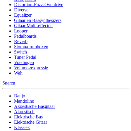
Distortion-Fuzz-Overdrive
Diverse
Equalizer
Gitaar en Bassynthesizers
Gitaar Multi-effecten
Looper
Pedalboards
Reverb
Stomp/drumboxen
Switch
Tuner Pedal
Voedingen
Volume-/expressie
Wah
Snaren
Banjo
Mandoline
Akoestische Basgitaar
Akoestisch
Elektrische Bas
Elektrische Gitaar
Klassiek