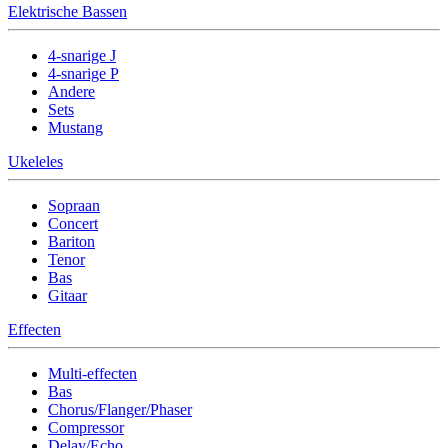
Elektrische Bassen
4-snarige J
4-snarige P
Andere
Sets
Mustang
Ukeleles
Sopraan
Concert
Bariton
Tenor
Bas
Gitaar
Effecten
Multi-effecten
Bas
Chorus/Flanger/Phaser
Compressor
Delay/Echo