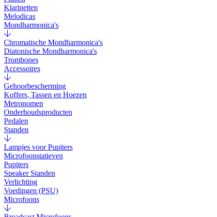
Klarinetten
Melodicas
Mondharmonica's
Chromatische Mondharmonica's
Diatonische Mondharmonica's
Trombones
Accessoires
Gehoorbescherming
Koffers, Tassen en Hoezen
Metronomen
Onderhoudsproducten
Pedalen
Standen
Lampjes voor Pupiters
Microfoonstatieven
Pupiters
Speaker Standen
Verlichting
Voedingen (PSU)
Microfoons
Broadcast Microfoons