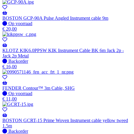
voorraad
-
Wordt
verzonden
BOSTON GCP-90A Pulse Angled Instrument cable 9m
wanneer
Op
Op voorraad
beschikbaar
voorraad
€
20,00
KLOTZ KIK6.0PPSW KIK Instrument Cable BK 6m Jack 2p -
Jack 2p Metal
Niet
Backorder
op
€
16,00
voorraad
-
Wordt
verzonden
FENDER Contour™ 3m Cable, SHG
wanneer
Op
Op voorraad
beschikbaar
voorraad
€
11,00
BOSTON GCRT-15 Prime Woven Instrument cable yellow tweed
1.5m
Niet
Backorder