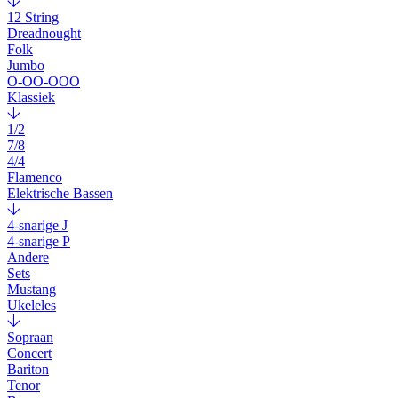
12 String
Dreadnought
Folk
Jumbo
O-OO-OOO
Klassiek
1/2
7/8
4/4
Flamenco
Elektrische Bassen
4-snarige J
4-snarige P
Andere
Sets
Mustang
Ukeleles
Sopraan
Concert
Bariton
Tenor