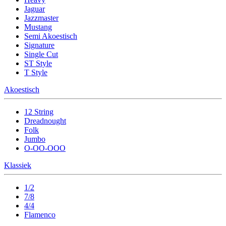
Jaguar
Jazzmaster
Mustang
Semi Akoestisch
Signature
Single Cut
ST Style
T Style
Akoestisch
12 String
Dreadnought
Folk
Jumbo
O-OO-OOO
Klassiek
1/2
7/8
4/4
Flamenco