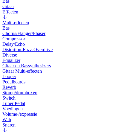
Bas
Gitaar
Effecten
Multi-effecten
Bas
Chorus/Flanger/Phaser
Compressor
Delay/Echo
Distortion-Fuzz-Overdrive
Diverse
Equalizer
Gitaar en Bassynthesizers
Gitaar Multi-effecten
Looper
Pedalboards
Reverb
Stomp/drumboxen
Switch
Tuner Pedal
Voedingen
Volume-/expressie
Wah
Snaren