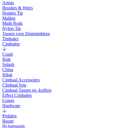
Artists
Brushes & Wires
Houten Tip
Mallets
Multi Rods
Nylon Tip
Tassen voor Drumstokken
Timbales
Cimbalen
Crash
Ride
Splash
China
Hihat
Cimbaal Accessoires
CImbaal Sets
Cimbaal Tassen en -koffers
Effect Cimbalen
Gongs
Hardware
Pedalen
Boom
Hi-hatstands