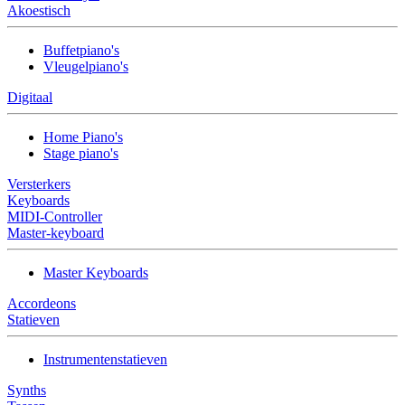
Akoestisch
Buffetpiano's
Vleugelpiano's
Digitaal
Home Piano's
Stage piano's
Versterkers
Keyboards
MIDI-Controller
Master-keyboard
Master Keyboards
Accordeons
Statieven
Instrumentenstatieven
Synths