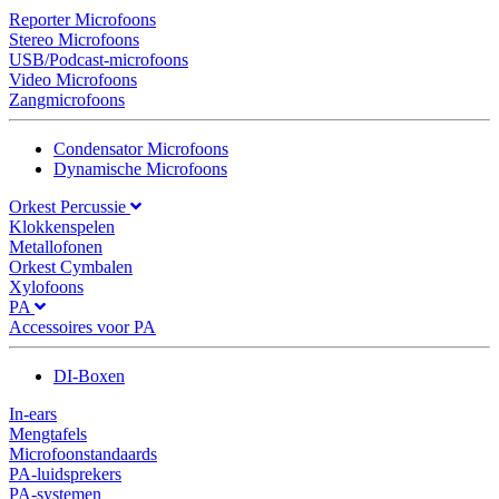
Reporter Microfoons
Stereo Microfoons
USB/Podcast-microfoons
Video Microfoons
Zangmicrofoons
Condensator Microfoons
Dynamische Microfoons
Orkest Percussie
Klokkenspelen
Metallofonen
Orkest Cymbalen
Xylofoons
PA
Accessoires voor PA
DI-Boxen
In-ears
Mengtafels
Microfoonstandaards
PA-luidsprekers
PA-systemen