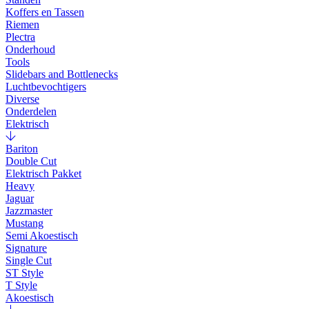
Koffers en Tassen
Riemen
Plectra
Onderhoud
Tools
Slidebars and Bottlenecks
Luchtbevochtigers
Diverse
Onderdelen
Elektrisch
Bariton
Double Cut
Elektrisch Pakket
Heavy
Jaguar
Jazzmaster
Mustang
Semi Akoestisch
Signature
Single Cut
ST Style
T Style
Akoestisch