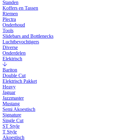
Standen
Koffers en Tassen
Riemen
Plectra
Onderhoud
Tools
Slidebars and Bottlenecks
Luchtbevochtigers
Diverse
Onderdelen
Elektrisch
Bariton
Double Cut
Elektrisch Pakket
Heavy
Jaguar
Jazzmaster
Mustang
Semi Akoestisch
Signature
Single Cut
ST Style
T Style
Akoestisch