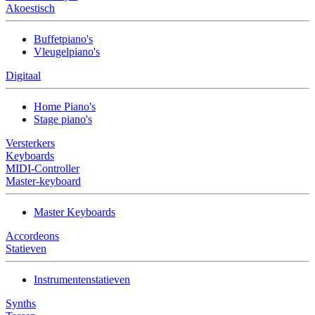
Akoestisch
Buffetpiano's
Vleugelpiano's
Digitaal
Home Piano's
Stage piano's
Versterkers
Keyboards
MIDI-Controller
Master-keyboard
Master Keyboards
Accordeons
Statieven
Instrumentenstatieven
Synths