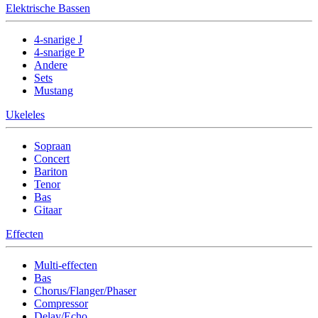
Elektrische Bassen
4-snarige J
4-snarige P
Andere
Sets
Mustang
Ukeleles
Sopraan
Concert
Bariton
Tenor
Bas
Gitaar
Effecten
Multi-effecten
Bas
Chorus/Flanger/Phaser
Compressor
Delay/Echo