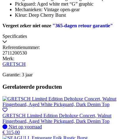
Pickguard: Aged white met “G” graphic
Mechanieken: Vintage open-gear
Kleur: Deep Cherry Burst
Vergeet zeker niet onze
"365-dagen retour garantie"
Specificaties
Referentienummer:
2711200530
Merk:
GRETSCH
Garantie: 3 jaar
Gerelateerde producten
GRETSCH Limited Edition Deltoluxe Concert, Walnut
Fingerboard, Aged White Pickguard, Dark Denim Top
Niet
Niet op voorraad
op
€
315,00
voorraad