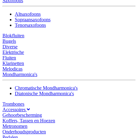
Saxofoons
Altsaxofoons
Sopraansaxofoons
Tenorsaxofoons
Blokfluiten
Bugels
Diverse
Elektrische
Fluiten
Klarinetten
Melodicas
Mondharmonica's
Chromatische Mondharmonica's
Diatonische Mondharmonica's
Trombones
Accessoires
Gehoorbescherming
Koffers, Tassen en Hoezen
Metronomen
Onderhoudsproducten
Pedalen