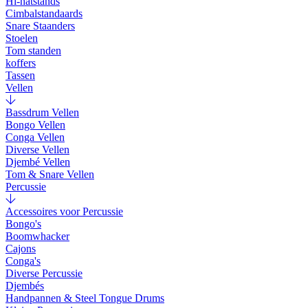
Hi-hatstands
Cimbalstandaards
Snare Staanders
Stoelen
Tom standen
koffers
Tassen
Vellen
Bassdrum Vellen
Bongo Vellen
Conga Vellen
Diverse Vellen
Djembé Vellen
Tom & Snare Vellen
Percussie
Accessoires voor Percussie
Bongo's
Boomwhacker
Cajons
Conga's
Diverse Percussie
Djembés
Handpannen & Steel Tongue Drums