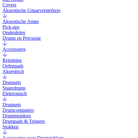
Covers
Akoestische Gitaarversterkers
Akoestische Amps
Pick-ups
Onderdelen
Drums en Percussie
Accessoires
Reiniging
Oefenpads
Akoestisch
Drumsets
Snaredrums
Elektronisch
Drumsets
Drumcomputers
Drummonitors
Drumpads & Triggers
Stokken
Accessoires voor Drumstokken