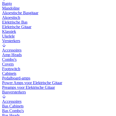
Banjo
Mandoline
Akoestische Basgitaar
Akoestisch
Elektrische Bas
Elektrische Gitaar
Klassiek
Ukelele
Versterkers
Accessoires
Amp Heads
Combo's
Covers
Footswitch
Cabinets
Pedalboard-amps
Power Amps voor Elektrische Gitaar
Preamps voor Elektrische Gitaar
Basversterkers
Accessoires
Bas Cabinets
Bas Combo's
Bas Heads