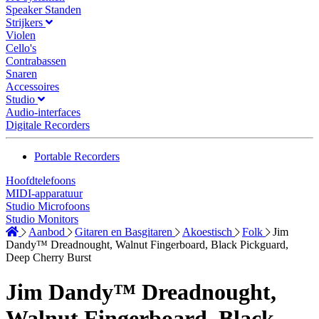
Speaker Standen
Strijkers
Violen
Cello's
Contrabassen
Snaren
Accessoires
Studio
Audio-interfaces
Digitale Recorders
Portable Recorders
Hoofdtelefoons
MIDI-apparatuur
Studio Microfoons
Studio Monitors
Aanbod
Gitaren en Basgitaren
Akoestisch
Folk
Jim
Dandy™ Dreadnought, Walnut Fingerboard, Black Pickguard,
Deep Cherry Burst
Jim Dandy™ Dreadnought,
Walnut Fingerboard, Black