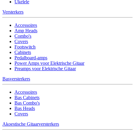
Ukelele
Versterkers
Accessoires
Amp Heads
Combo's
Covers
Footswitch
Cabinets
Pedalboard-amps
Power Amps voor Elektrische Gitaar
Preamps voor Elektrische Gitaar
Basversterkers
Accessoires
Bas Cabinets
Bas Combo's
Bas Heads
Covers
Akoestische Gitaarversterkers