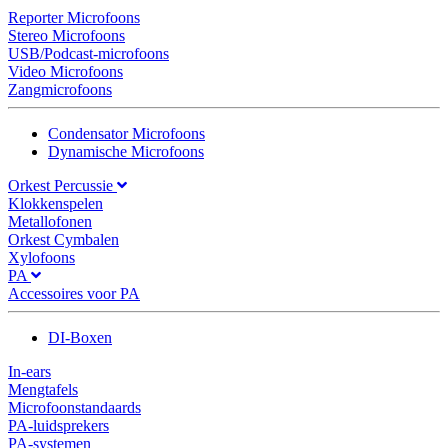
Reporter Microfoons
Stereo Microfoons
USB/Podcast-microfoons
Video Microfoons
Zangmicrofoons
Condensator Microfoons
Dynamische Microfoons
Orkest Percussie
Klokkenspelen
Metallofonen
Orkest Cymbalen
Xylofoons
PA
Accessoires voor PA
DI-Boxen
In-ears
Mengtafels
Microfoonstandaards
PA-luidsprekers
PA-systemen