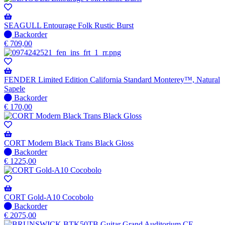
SEAGULL Entourage Folk Rustic Burst
Niet
Backorder
op
€
709,00
voorraad
-
Wordt
verzonden
FENDER Limited Edition California Standard Monterey™, Natural
wanneer
Sapele
beschikbaar
Niet
Backorder
op
€
170,00
voorraad
-
Wordt
verzonden
CORT Modern Black Trans Black Gloss
wanneer
Niet
Backorder
beschikbaar
op
€
1225,00
voorraad
-
Wordt
verzonden
CORT Gold-A10 Cocobolo
wanneer
Niet
Backorder
beschikbaar
op
€
2075,00
voorraad