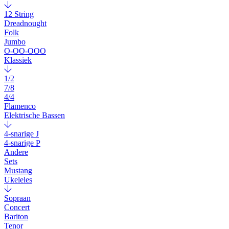
12 String
Dreadnought
Folk
Jumbo
O-OO-OOO
Klassiek
1/2
7/8
4/4
Flamenco
Elektrische Bassen
4-snarige J
4-snarige P
Andere
Sets
Mustang
Ukeleles
Sopraan
Concert
Bariton
Tenor