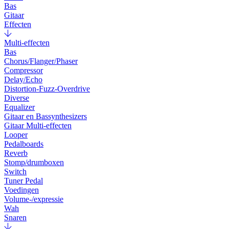
Bas
Gitaar
Effecten
Multi-effecten
Bas
Chorus/Flanger/Phaser
Compressor
Delay/Echo
Distortion-Fuzz-Overdrive
Diverse
Equalizer
Gitaar en Bassynthesizers
Gitaar Multi-effecten
Looper
Pedalboards
Reverb
Stomp/drumboxen
Switch
Tuner Pedal
Voedingen
Volume-/expressie
Wah
Snaren