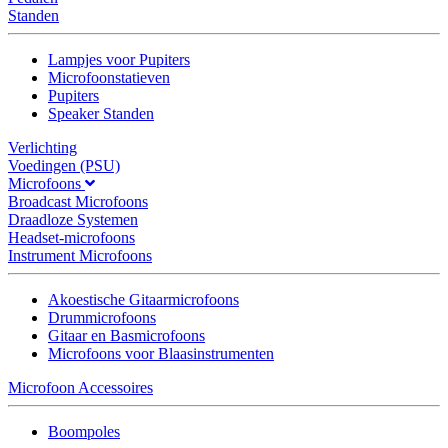
Standen
Lampjes voor Pupiters
Microfoonstatieven
Pupiters
Speaker Standen
Verlichting
Voedingen (PSU)
Microfoons
Broadcast Microfoons
Draadloze Systemen
Headset-microfoons
Instrument Microfoons
Akoestische Gitaarmicrofoons
Drummicrofoons
Gitaar en Basmicrofoons
Microfoons voor Blaasinstrumenten
Microfoon Accessoires
Boompoles