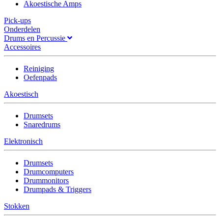
Akoestische Amps
Pick-ups
Onderdelen
Drums en Percussie
Accessoires
Reiniging
Oefenpads
Akoestisch
Drumsets
Snaredrums
Elektronisch
Drumsets
Drumcomputers
Drummonitors
Drumpads & Triggers
Stokken