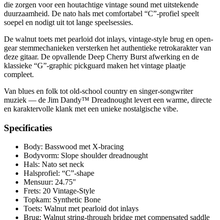
die zorgen voor een houtachtige vintage sound met uitstekende
duurzaamheid. De nato hals met comfortabel “C”-profiel speelt
soepel en nodigt uit tot lange speelsessies.
De walnut toets met pearloid dot inlays, vintage-style brug en open-
gear stemmechanieken versterken het authentieke retrokarakter van
deze gitaar. De opvallende Deep Cherry Burst afwerking en de
klassieke “G”-graphic pickguard maken het vintage plaatje
compleet.
Van blues en folk tot old-school country en singer-songwriter
muziek — de Jim Dandy™ Dreadnought levert een warme, directe
en karaktervolle klank met een unieke nostalgische vibe.
Specificaties
Body: Basswood met X-bracing
Bodyvorm: Slope shoulder dreadnought
Hals: Nato set neck
Halsprofiel: “C”-shape
Mensuur: 24.75"
Frets: 20 Vintage-Style
Topkam: Synthetic Bone
Toets: Walnut met pearloid dot inlays
Brug: Walnut string-through bridge met compensated saddle