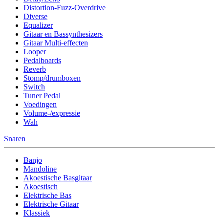
Distortion-Fuzz-Overdrive
Diverse
Equalizer
Gitaar en Bassynthesizers
Gitaar Multi-effecten
Looper
Pedalboards
Reverb
Stomp/drumboxen
Switch
Tuner Pedal
Voedingen
Volume-/expressie
Wah
Snaren
Banjo
Mandoline
Akoestische Basgitaar
Akoestisch
Elektrische Bas
Elektrische Gitaar
Klassiek