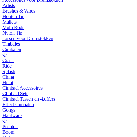
Artists
Brushes & Wires
Houten Tip
Mallets
Multi Rods
Nylon Tip
Tassen voor Drumstokken
Timbales
Cimbalen
Crash
Ride
Splash
China
Hihat
Cimbaal Accessoires
CImbaal Sets
Cimbaal Tassen en -koffers
Effect Cimbalen
Gongs
Hardware
Pedalen
Boom