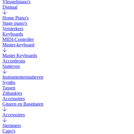
Vleugelpiano's
Digitaal
Home Piano's
Stage piano's
Versterkers
Keyboards
MIDI-Controller
Master-keyboard
Master Keyboards
Accordeons
Statieven
Instrumentenstatieven
Synths
Tassen
Zitbankjes
Accessoires
Gitaren en Basgitaren
Accessoires
Stemmers
Capo's