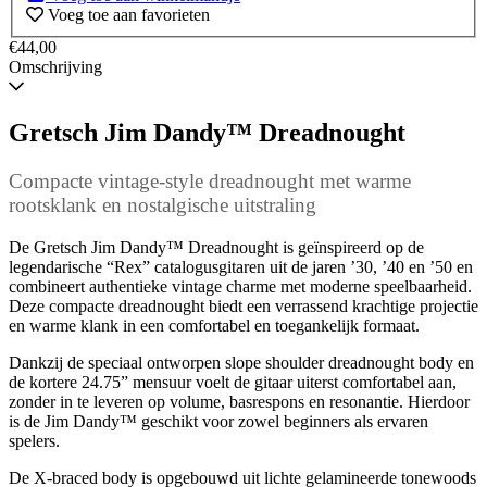
Voeg toe aan favorieten
€44,00
Omschrijving
Gretsch Jim Dandy™ Dreadnought
Compacte vintage-style dreadnought met warme
rootsklank en nostalgische uitstraling
De Gretsch Jim Dandy™ Dreadnought is geïnspireerd op de
legendarische “Rex” catalogusgitaren uit de jaren ’30, ’40 en ’50 en
combineert authentieke vintage charme met moderne speelbaarheid.
Deze compacte dreadnought biedt een verrassend krachtige projectie
en warme klank in een comfortabel en toegankelijk formaat.
Dankzij de speciaal ontworpen slope shoulder dreadnought body en
de kortere 24.75” mensuur voelt de gitaar uiterst comfortabel aan,
zonder in te leveren op volume, basrespons en resonantie. Hierdoor
is de Jim Dandy™ geschikt voor zowel beginners als ervaren
spelers.
De X-braced body is opgebouwd uit lichte gelamineerde tonewoods