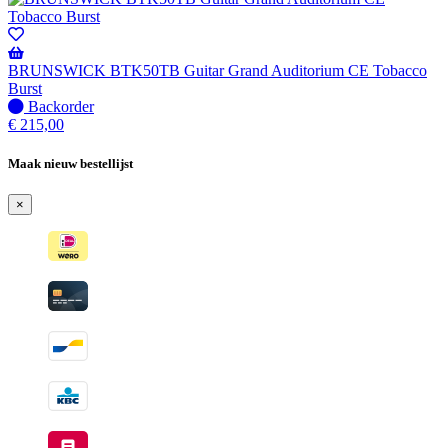
-
Wordt
verzonden
wanneer
BRUNSWICK BTK50TB Guitar Grand Auditorium CE Tobacco
beschikbaar
Burst
Niet
Backorder
op
€
215,00
voorraad
-
Maak nieuw bestellijst
Wordt
verzonden
×
wanneer
beschikbaar