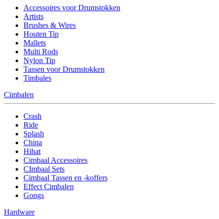
Accessoires voor Drumstokken
Artists
Brushes & Wires
Houten Tip
Mallets
Multi Rods
Nylon Tip
Tassen voor Drumstokken
Timbales
Cimbalen
Crash
Ride
Splash
China
Hihat
Cimbaal Accessoires
CImbaal Sets
Cimbaal Tassen en -koffers
Effect Cimbalen
Gongs
Hardware