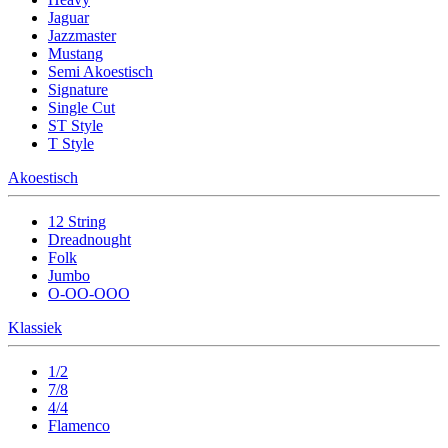
Jaguar
Jazzmaster
Mustang
Semi Akoestisch
Signature
Single Cut
ST Style
T Style
Akoestisch
12 String
Dreadnought
Folk
Jumbo
O-OO-OOO
Klassiek
1/2
7/8
4/4
Flamenco