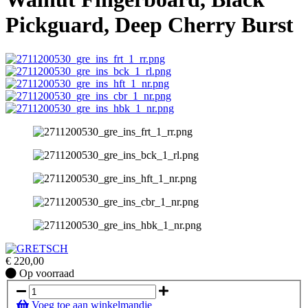
Pickguard, Deep Cherry Burst
€
220,00
Op
Op voorraad
voorraad
Voeg toe aan winkelmandje