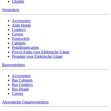
Ukelele
Versterkers
Accessoires
Amp Heads
Combo's
Covers
Footswitch
Cabinets
Pedalboard-amps
Power Amps voor Elektrische Gitaar
Preamps voor Elektrische Gitaar
Basversterkers
Accessoires
Bas Cabinets
Bas Combo's
Bas Heads
Covers
Akoestische Gitaarversterkers