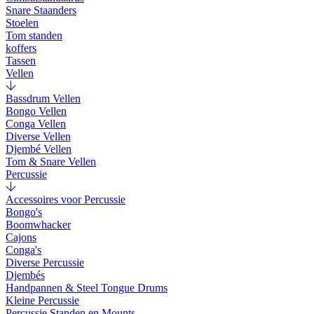
Snare Staanders
Stoelen
Tom standen
koffers
Tassen
Vellen
Bassdrum Vellen
Bongo Vellen
Conga Vellen
Diverse Vellen
Djembé Vellen
Tom & Snare Vellen
Percussie
Accessoires voor Percussie
Bongo's
Boomwhacker
Cajons
Conga's
Diverse Percussie
Djembés
Handpannen & Steel Tongue Drums
Kleine Percussie
Percussie Standen en Mounts