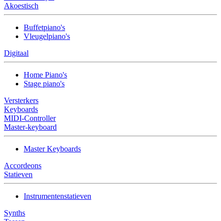
Akoestisch
Buffetpiano's
Vleugelpiano's
Digitaal
Home Piano's
Stage piano's
Versterkers
Keyboards
MIDI-Controller
Master-keyboard
Master Keyboards
Accordeons
Statieven
Instrumentenstatieven
Synths