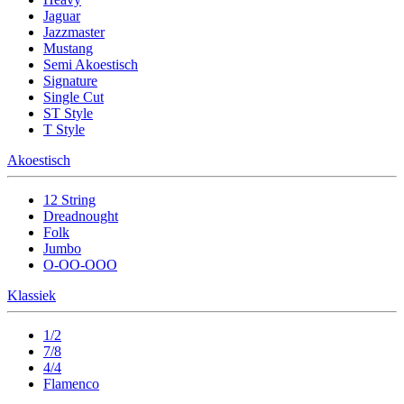
Jaguar
Jazzmaster
Mustang
Semi Akoestisch
Signature
Single Cut
ST Style
T Style
Akoestisch
12 String
Dreadnought
Folk
Jumbo
O-OO-OOO
Klassiek
1/2
7/8
4/4
Flamenco