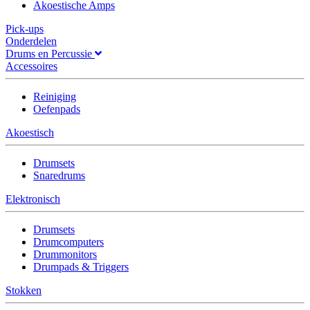
Akoestische Amps
Pick-ups
Onderdelen
Drums en Percussie
Accessoires
Reiniging
Oefenpads
Akoestisch
Drumsets
Snaredrums
Elektronisch
Drumsets
Drumcomputers
Drummonitors
Drumpads & Triggers
Stokken