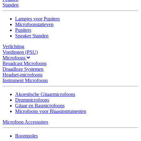
Standen
Lampjes voor Pupiters
Microfoonstatieven
Pupiters
Speaker Standen
Verlichting
Voedingen (PSU)
Microfoons
Broadcast Microfoons
Draadloze Systemen
Headset-microfoons
Instrument Microfoons
Akoestische Gitaarmicrofoons
Drummicrofoons
Gitaar en Basmicrofoons
Microfoons voor Blaasinstrumenten
Microfoon Accessoires
Boompoles