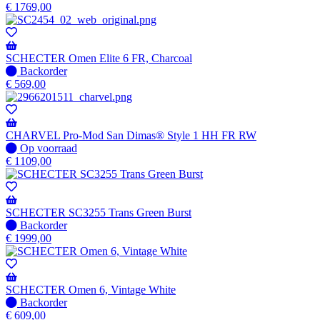
op
€
1769,00
voorraad
-
Wordt
verzonden
SCHECTER Omen Elite 6 FR, Charcoal
wanneer
Niet
Backorder
beschikbaar
op
€
569,00
voorraad
-
Wordt
verzonden
CHARVEL Pro-Mod San Dimas® Style 1 HH FR RW
wanneer
Op
Op voorraad
beschikbaar
voorraad
€
1109,00
SCHECTER SC3255 Trans Green Burst
Niet
Backorder
op
€
1999,00
voorraad
-
Wordt
verzonden
SCHECTER Omen 6, Vintage White
wanneer
Niet
Backorder
beschikbaar
op
€
609,00