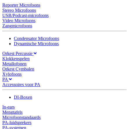
Reporter Microfoons
Stereo Microfoons
USB/Podcast-microfoons
Video Microfoons
Zangmicrofoons
Condensator Microfoons
Dynamische Microfoons
Orkest Percussie
Klokkenspelen
Metallofonen
Orkest Cymbalen
Xylofoons
PA
Accessoires voor PA
DI-Boxen
In-ears
Mengtafels
Microfoonstandaards
PA-luidsprekers
PA-systemen