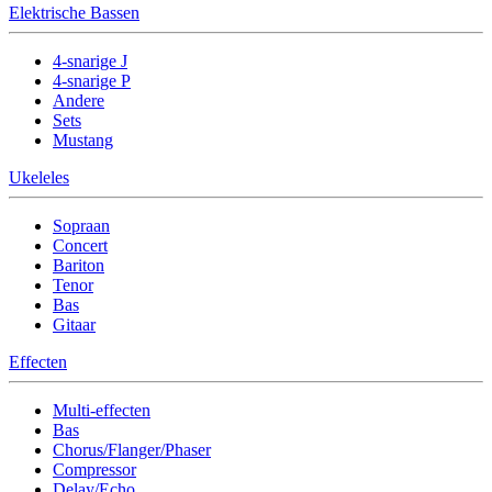
Elektrische Bassen
4-snarige J
4-snarige P
Andere
Sets
Mustang
Ukeleles
Sopraan
Concert
Bariton
Tenor
Bas
Gitaar
Effecten
Multi-effecten
Bas
Chorus/Flanger/Phaser
Compressor
Delay/Echo