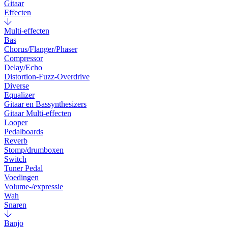
Gitaar
Effecten
Multi-effecten
Bas
Chorus/Flanger/Phaser
Compressor
Delay/Echo
Distortion-Fuzz-Overdrive
Diverse
Equalizer
Gitaar en Bassynthesizers
Gitaar Multi-effecten
Looper
Pedalboards
Reverb
Stomp/drumboxen
Switch
Tuner Pedal
Voedingen
Volume-/expressie
Wah
Snaren
Banjo