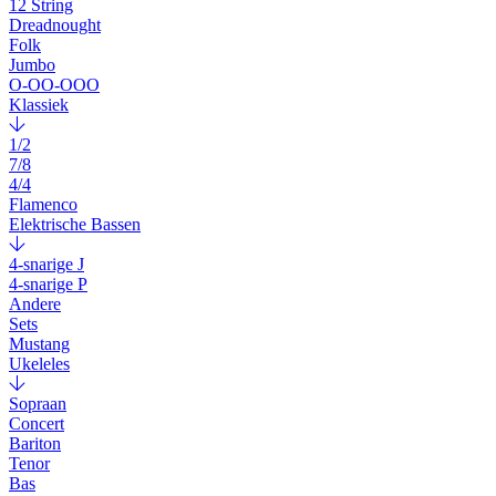
12 String
Dreadnought
Folk
Jumbo
O-OO-OOO
Klassiek
1/2
7/8
4/4
Flamenco
Elektrische Bassen
4-snarige J
4-snarige P
Andere
Sets
Mustang
Ukeleles
Sopraan
Concert
Bariton
Tenor
Bas