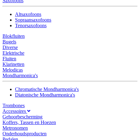
Saxofoons
Altsaxofoons
Sopraansaxofoons
Tenorsaxofoons
Blokfluiten
Bugels
Diverse
Elektrische
Fluiten
Klarinetten
Melodicas
Mondharmonica's
Chromatische Mondharmonica's
Diatonische Mondharmonica's
Trombones
Accessoires
Gehoorbescherming
Koffers, Tassen en Hoezen
Metronomen
Onderhoudsproducten
Pedalen