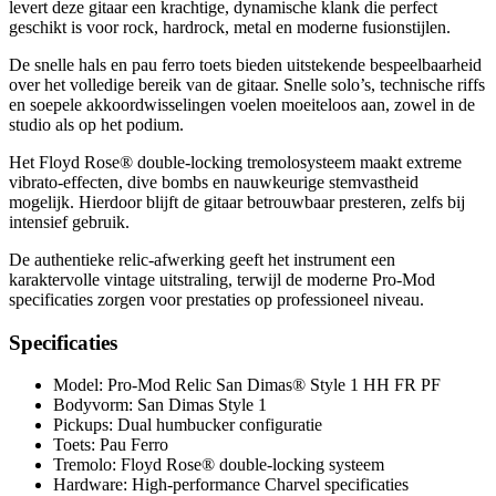
levert deze gitaar een krachtige, dynamische klank die perfect
geschikt is voor rock, hardrock, metal en moderne fusionstijlen.
De snelle hals en pau ferro toets bieden uitstekende bespeelbaarheid
over het volledige bereik van de gitaar. Snelle solo’s, technische riffs
en soepele akkoordwisselingen voelen moeiteloos aan, zowel in de
studio als op het podium.
Het Floyd Rose® double-locking tremolosysteem maakt extreme
vibrato-effecten, dive bombs en nauwkeurige stemvastheid
mogelijk. Hierdoor blijft de gitaar betrouwbaar presteren, zelfs bij
intensief gebruik.
De authentieke relic-afwerking geeft het instrument een
karaktervolle vintage uitstraling, terwijl de moderne Pro-Mod
specificaties zorgen voor prestaties op professioneel niveau.
Specificaties
Model: Pro-Mod Relic San Dimas® Style 1 HH FR PF
Bodyvorm: San Dimas Style 1
Pickups: Dual humbucker configuratie
Toets: Pau Ferro
Tremolo: Floyd Rose® double-locking systeem
Hardware: High-performance Charvel specificaties