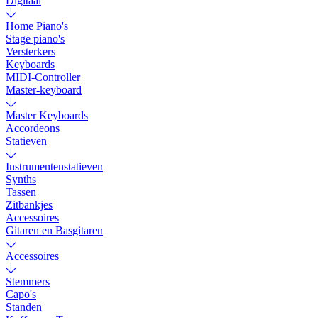
Digitaal
Home Piano's
Stage piano's
Versterkers
Keyboards
MIDI-Controller
Master-keyboard
Master Keyboards
Accordeons
Statieven
Instrumentenstatieven
Synths
Tassen
Zitbankjes
Accessoires
Gitaren en Basgitaren
Accessoires
Stemmers
Capo's
Standen