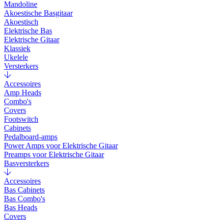
Mandoline
Akoestische Basgitaar
Akoestisch
Elektrische Bas
Elektrische Gitaar
Klassiek
Ukelele
Versterkers
Accessoires
Amp Heads
Combo's
Covers
Footswitch
Cabinets
Pedalboard-amps
Power Amps voor Elektrische Gitaar
Preamps voor Elektrische Gitaar
Basversterkers
Accessoires
Bas Cabinets
Bas Combo's
Bas Heads
Covers