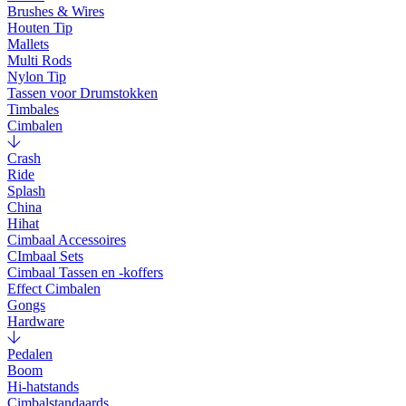
Brushes & Wires
Houten Tip
Mallets
Multi Rods
Nylon Tip
Tassen voor Drumstokken
Timbales
Cimbalen
Crash
Ride
Splash
China
Hihat
Cimbaal Accessoires
CImbaal Sets
Cimbaal Tassen en -koffers
Effect Cimbalen
Gongs
Hardware
Pedalen
Boom
Hi-hatstands
Cimbalstandaards