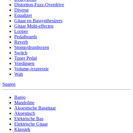
Distortion-Fuzz-Overdrive
Diverse
Equalizer
Gitaar en Bassynthesizers
Gitaar Multi-effecten
Looper
Pedalboards
Reverb
Stomp/drumboxen
Switch
Tuner Pedal
Voedingen
Volume-/expressie
Wah
Snaren
Banjo
Mandoline
Akoestische Basgitaar
Akoestisch
Elektrische Bas
Elektrische Gitaar
Klassiek