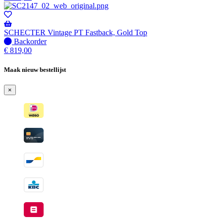
voorraad
-
Wordt
verzonden
SCHECTER Vintage PT Fastback, Gold Top
wanneer
Niet
Backorder
beschikbaar
op
€
819,00
voorraad
-
Maak nieuw bestellijst
Wordt
verzonden
×
wanneer
beschikbaar