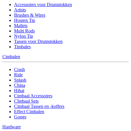
Accessoires voor Drumstokken
Artists
Brushes & Wires
Houten Tip
Mallets
Multi Rods
Nylon Tip
Tassen voor Drumstokken
Timbales
Cimbalen
Crash
Ride
Splash
China
Hihat
Cimbaal Accessoires
CImbaal Sets
Cimbaal Tassen en -koffers
Effect Cimbalen
Gongs
Hardware