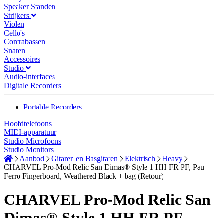
Speaker Standen
Strijkers
Violen
Cello's
Contrabassen
Snaren
Accessoires
Studio
Audio-interfaces
Digitale Recorders
Portable Recorders
Hoofdtelefoons
MIDI-apparatuur
Studio Microfoons
Studio Monitors
Aanbod
Gitaren en Basgitaren
Elektrisch
Heavy
CHARVEL Pro-Mod Relic San Dimas® Style 1 HH FR PF, Pau
Ferro Fingerboard, Weathered Black + bag (Retour)
CHARVEL Pro-Mod Relic San
Dimas® Style 1 HH FR PF,