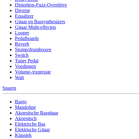
Distortion-Fuzz-Overdrive
Diverse
Equalizer
Gitaar en Bassynthesizers
Gitaar Multi-effecten
Looper
Pedalboards
Reverb
Stomp/drumboxen
Switch
Tuner Pedal
Voedingen
Volume-/expressie
Wah
Snaren
Banjo
Mandoline
Akoestische Basgitaar
Akoestisch
Elektrische Bas
Elektrische Gitaar
Klassiek