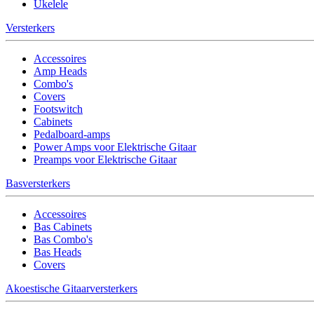
Ukelele
Versterkers
Accessoires
Amp Heads
Combo's
Covers
Footswitch
Cabinets
Pedalboard-amps
Power Amps voor Elektrische Gitaar
Preamps voor Elektrische Gitaar
Basversterkers
Accessoires
Bas Cabinets
Bas Combo's
Bas Heads
Covers
Akoestische Gitaarversterkers