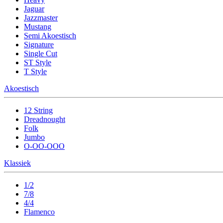
Jaguar
Jazzmaster
Mustang
Semi Akoestisch
Signature
Single Cut
ST Style
T Style
Akoestisch
12 String
Dreadnought
Folk
Jumbo
O-OO-OOO
Klassiek
1/2
7/8
4/4
Flamenco