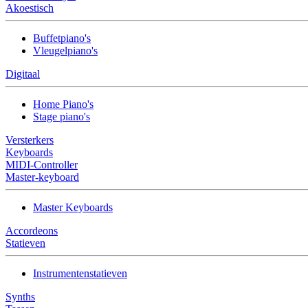
Akoestisch
Buffetpiano's
Vleugelpiano's
Digitaal
Home Piano's
Stage piano's
Versterkers
Keyboards
MIDI-Controller
Master-keyboard
Master Keyboards
Accordeons
Statieven
Instrumentenstatieven
Synths