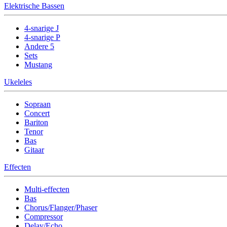
Elektrische Bassen
4-snarige J
4-snarige P
Andere 5
Sets
Mustang
Ukeleles
Sopraan
Concert
Bariton
Tenor
Bas
Gitaar
Effecten
Multi-effecten
Bas
Chorus/Flanger/Phaser
Compressor
Delay/Echo