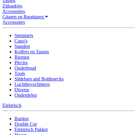
Tassen
Zitbankjes
Accessoires
Gitaren en Basgitaren
Accessoires
Stemmers
Capo's
Standen
Koffers en Tassen
Riemen
Plectra
Onderhoud
Tools
Slidebars and Bottlenecks
Luchtbevochtigers
Diverse
Onderdelen
Elektrisch
Bariton
Double Cut
Elektrisch Pakket
Heavy