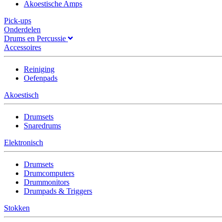
Akoestische Amps
Pick-ups
Onderdelen
Drums en Percussie
Accessoires
Reiniging
Oefenpads
Akoestisch
Drumsets
Snaredrums
Elektronisch
Drumsets
Drumcomputers
Drummonitors
Drumpads & Triggers
Stokken