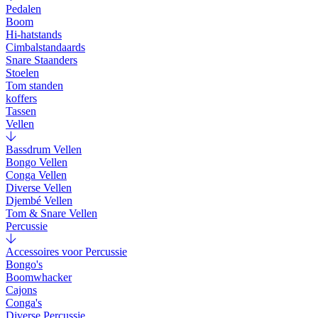
Pedalen
Boom
Hi-hatstands
Cimbalstandaards
Snare Staanders
Stoelen
Tom standen
koffers
Tassen
Vellen
Bassdrum Vellen
Bongo Vellen
Conga Vellen
Diverse Vellen
Djembé Vellen
Tom & Snare Vellen
Percussie
Accessoires voor Percussie
Bongo's
Boomwhacker
Cajons
Conga's
Diverse Percussie