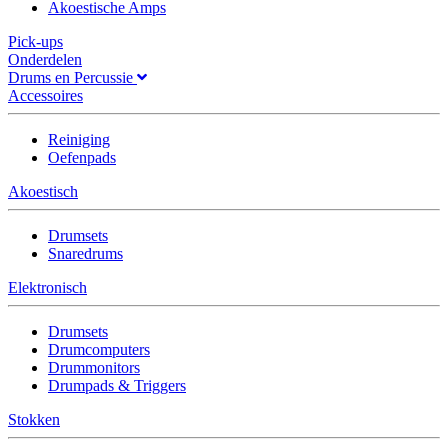
Akoestische Amps
Pick-ups
Onderdelen
Drums en Percussie
Accessoires
Reiniging
Oefenpads
Akoestisch
Drumsets
Snaredrums
Elektronisch
Drumsets
Drumcomputers
Drummonitors
Drumpads & Triggers
Stokken