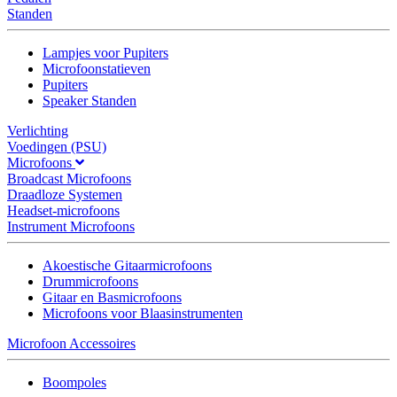
Standen
Lampjes voor Pupiters
Microfoonstatieven
Pupiters
Speaker Standen
Verlichting
Voedingen (PSU)
Microfoons
Broadcast Microfoons
Draadloze Systemen
Headset-microfoons
Instrument Microfoons
Akoestische Gitaarmicrofoons
Drummicrofoons
Gitaar en Basmicrofoons
Microfoons voor Blaasinstrumenten
Microfoon Accessoires
Boompoles