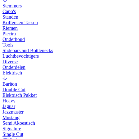
Stemmers
Capo's
Standen
Koffers en Tassen
Riemen
Plectra
Onderhoud
Tools
Slidebars and Bottlenecks
Luchtbevochtigers
Diverse
Onderdelen
Elektrisch
Bariton
Double Cut
Elektrisch Pakket
Heavy
Jaguar
Jazzmaster
Mustang
Semi Akoestisch
Signature
Single Cut