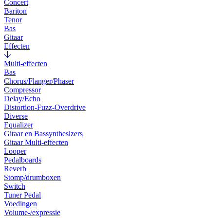
Concert
Bariton
Tenor
Bas
Gitaar
Effecten
Multi-effecten
Bas
Chorus/Flanger/Phaser
Compressor
Delay/Echo
Distortion-Fuzz-Overdrive
Diverse
Equalizer
Gitaar en Bassynthesizers
Gitaar Multi-effecten
Looper
Pedalboards
Reverb
Stomp/drumboxen
Switch
Tuner Pedal
Voedingen
Volume-/expressie