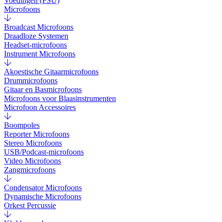
Voedingen (PSU)
Microfoons
Broadcast Microfoons
Draadloze Systemen
Headset-microfoons
Instrument Microfoons
Akoestische Gitaarmicrofoons
Drummicrofoons
Gitaar en Basmicrofoons
Microfoons voor Blaasinstrumenten
Microfoon Accessoires
Boompoles
Reporter Microfoons
Stereo Microfoons
USB/Podcast-microfoons
Video Microfoons
Zangmicrofoons
Condensator Microfoons
Dynamische Microfoons
Orkest Percussie