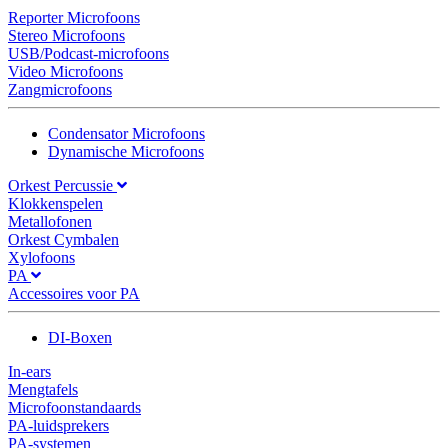
Reporter Microfoons
Stereo Microfoons
USB/Podcast-microfoons
Video Microfoons
Zangmicrofoons
Condensator Microfoons
Dynamische Microfoons
Orkest Percussie
Klokkenspelen
Metallofonen
Orkest Cymbalen
Xylofoons
PA
Accessoires voor PA
DI-Boxen
In-ears
Mengtafels
Microfoonstandaards
PA-luidsprekers
PA-systemen