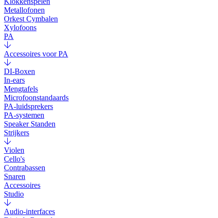
Klokkenspelen
Metallofonen
Orkest Cymbalen
Xylofoons
PA
Accessoires voor PA
DI-Boxen
In-ears
Mengtafels
Microfoonstandaards
PA-luidsprekers
PA-systemen
Speaker Standen
Strijkers
Violen
Cello's
Contrabassen
Snaren
Accessoires
Studio
Audio-interfaces