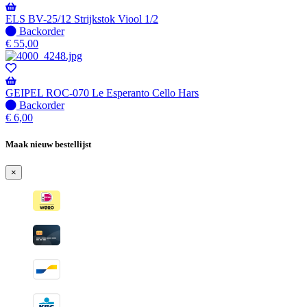
Wordt
verzonden
ELS BV-25/12 Strijkstok Viool 1/2
wanneer
Niet
Backorder
beschikbaar
op
€
55,00
voorraad
-
Wordt
verzonden
GEIPEL ROC-070 Le Esperanto Cello Hars
wanneer
Niet
Backorder
beschikbaar
op
€
6,00
voorraad
-
Maak nieuw bestellijst
Wordt
verzonden
×
wanneer
beschikbaar