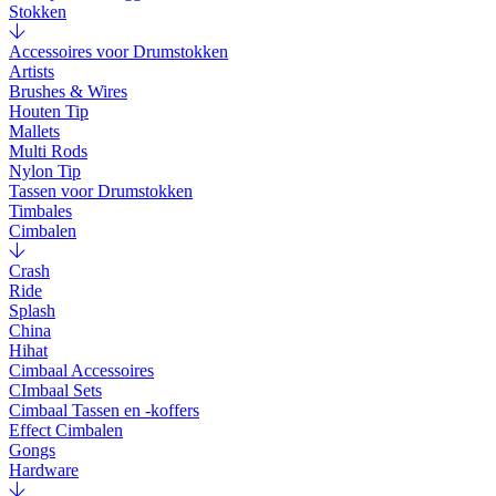
Stokken
Accessoires voor Drumstokken
Artists
Brushes & Wires
Houten Tip
Mallets
Multi Rods
Nylon Tip
Tassen voor Drumstokken
Timbales
Cimbalen
Crash
Ride
Splash
China
Hihat
Cimbaal Accessoires
CImbaal Sets
Cimbaal Tassen en -koffers
Effect Cimbalen
Gongs
Hardware