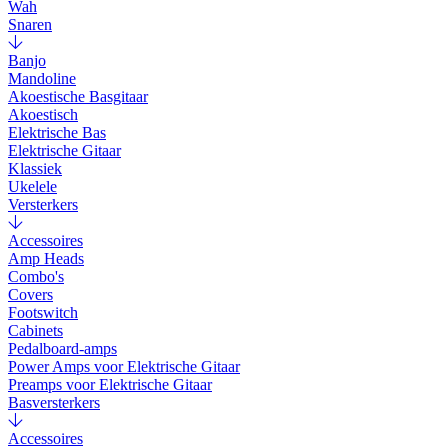
Wah
Snaren
Banjo
Mandoline
Akoestische Basgitaar
Akoestisch
Elektrische Bas
Elektrische Gitaar
Klassiek
Ukelele
Versterkers
Accessoires
Amp Heads
Combo's
Covers
Footswitch
Cabinets
Pedalboard-amps
Power Amps voor Elektrische Gitaar
Preamps voor Elektrische Gitaar
Basversterkers
Accessoires