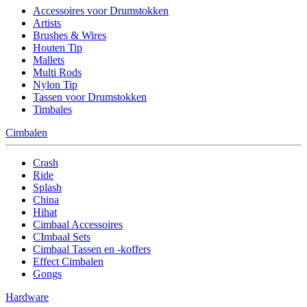
Accessoires voor Drumstokken
Artists
Brushes & Wires
Houten Tip
Mallets
Multi Rods
Nylon Tip
Tassen voor Drumstokken
Timbales
Cimbalen
Crash
Ride
Splash
China
Hihat
Cimbaal Accessoires
CImbaal Sets
Cimbaal Tassen en -koffers
Effect Cimbalen
Gongs
Hardware