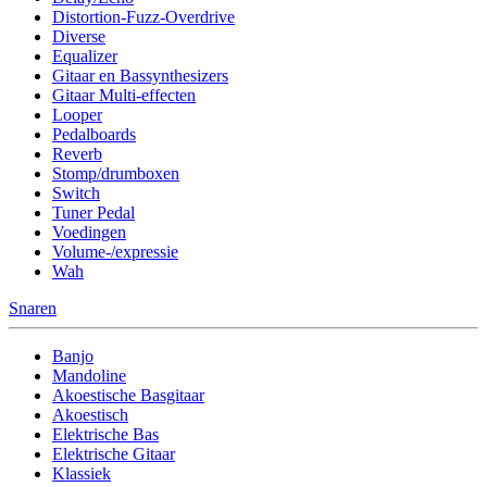
Distortion-Fuzz-Overdrive
Diverse
Equalizer
Gitaar en Bassynthesizers
Gitaar Multi-effecten
Looper
Pedalboards
Reverb
Stomp/drumboxen
Switch
Tuner Pedal
Voedingen
Volume-/expressie
Wah
Snaren
Banjo
Mandoline
Akoestische Basgitaar
Akoestisch
Elektrische Bas
Elektrische Gitaar
Klassiek