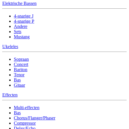
Elektrische Bassen
4-snarige J
4-snarige P
Andere
Sets
Mustang
Ukeleles
Sopraan
Concert
Bariton
Tenor
Bas
Gitaar
Effecten
Multi-effecten
Bas
Chorus/Flanger/Phaser
Compressor
Delay/Echo