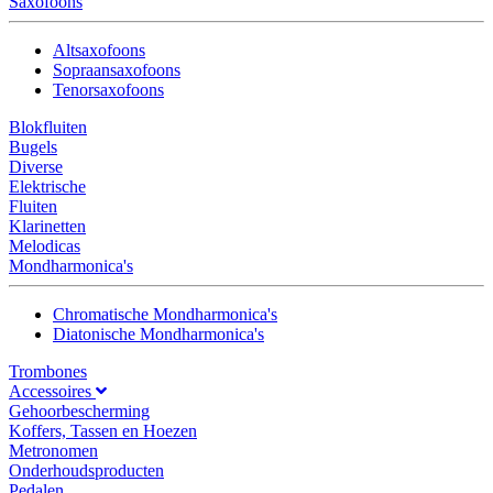
Saxofoons
Altsaxofoons
Sopraansaxofoons
Tenorsaxofoons
Blokfluiten
Bugels
Diverse
Elektrische
Fluiten
Klarinetten
Melodicas
Mondharmonica's
Chromatische Mondharmonica's
Diatonische Mondharmonica's
Trombones
Accessoires
Gehoorbescherming
Koffers, Tassen en Hoezen
Metronomen
Onderhoudsproducten
Pedalen