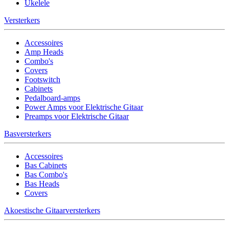
Ukelele
Versterkers
Accessoires
Amp Heads
Combo's
Covers
Footswitch
Cabinets
Pedalboard-amps
Power Amps voor Elektrische Gitaar
Preamps voor Elektrische Gitaar
Basversterkers
Accessoires
Bas Cabinets
Bas Combo's
Bas Heads
Covers
Akoestische Gitaarversterkers