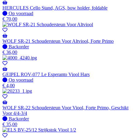
HERCULES Cello Stand, AGS, bow holder, foldable
Op
Op voorraad
voorraad
€
70,00
WOLF SR-21 Schoudersteun Voor Altviool, Forte Primo
Niet
Backorder
op
€
36,00
voorraad
-
Wordt
verzonden
GEIPEL ROV-077 Le Esperanto Viool Hars
wanneer
Op
Op voorraad
beschikbaar
voorraad
€
4,00
WOLF SR-22 Schoudersteun Voor Viool, Forte Primo, Geschikt
Voor 4/4-3/4
Niet
Backorder
op
€
35,00
voorraad
-