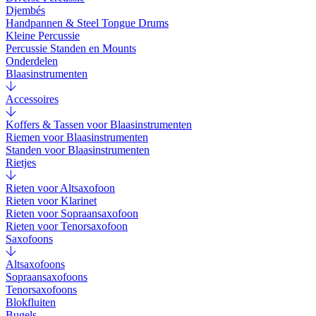
Djembés
Handpannen & Steel Tongue Drums
Kleine Percussie
Percussie Standen en Mounts
Onderdelen
Blaasinstrumenten
Accessoires
Koffers & Tassen voor Blaasinstrumenten
Riemen voor Blaasinstrumenten
Standen voor Blaasinstrumenten
Rietjes
Rieten voor Altsaxofoon
Rieten voor Klarinet
Rieten voor Sopraansaxofoon
Rieten voor Tenorsaxofoon
Saxofoons
Altsaxofoons
Sopraansaxofoons
Tenorsaxofoons
Blokfluiten
Bugels