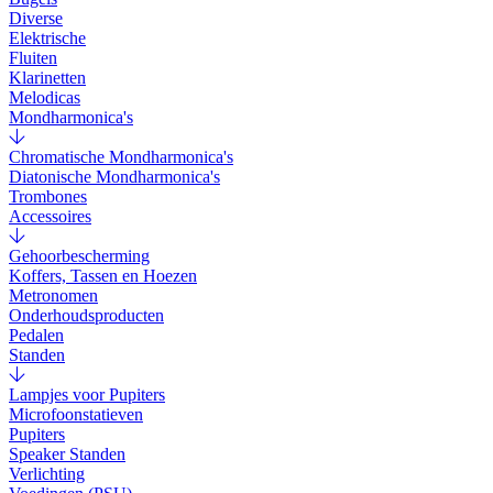
Diverse
Elektrische
Fluiten
Klarinetten
Melodicas
Mondharmonica's
Chromatische Mondharmonica's
Diatonische Mondharmonica's
Trombones
Accessoires
Gehoorbescherming
Koffers, Tassen en Hoezen
Metronomen
Onderhoudsproducten
Pedalen
Standen
Lampjes voor Pupiters
Microfoonstatieven
Pupiters
Speaker Standen
Verlichting