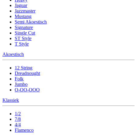
Jaguar
Jazzmaster
Mustang
Semi Akoestisch
Signature
Single Cut
ST Style
T Style
Akoestisch
12 String
Dreadnought
Folk
Jumbo
O-OO-OOO
Klassiek
1/2
7/8
4/4
Flamenco