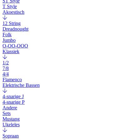
ST Style
T Style
Akoestisch
12 String
Dreadnought
Folk
Jumbo
O-OO-OOO
Klassiek
1/2
7/8
4/4
Flamenco
Elektrische Bassen
4-snarige J
4-snarige P
Andere
Sets
Mustang
Ukeleles
Sopraan