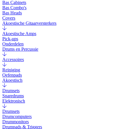
Bas Cabinets
Bas Combo's
Bas Heads
Covers
Akoestische Gitaarversterkers
Akoestische Amps
Pick-ups
Onderdelen
Drums en Percussie
Accessoires
Reiniging
Oefenpads
Akoestisch
Drumsets
Snaredrums
Elektronisch
Drumsets
Drumcomputers
Drummonitors
Drumpads & Triggers