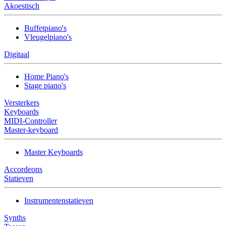
Akoestisch
Buffetpiano's
Vleugelpiano's
Digitaal
Home Piano's
Stage piano's
Versterkers
Keyboards
MIDI-Controller
Master-keyboard
Master Keyboards
Accordeons
Statieven
Instrumentenstatieven
Synths