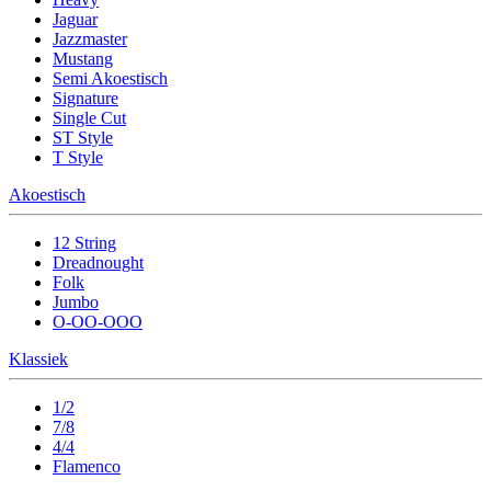
Jaguar
Jazzmaster
Mustang
Semi Akoestisch
Signature
Single Cut
ST Style
T Style
Akoestisch
12 String
Dreadnought
Folk
Jumbo
O-OO-OOO
Klassiek
1/2
7/8
4/4
Flamenco