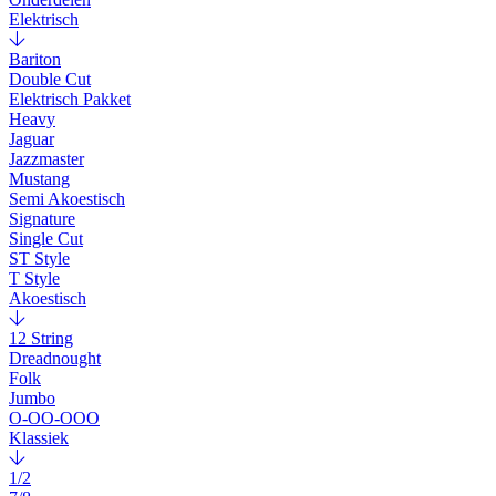
Elektrisch
Bariton
Double Cut
Elektrisch Pakket
Heavy
Jaguar
Jazzmaster
Mustang
Semi Akoestisch
Signature
Single Cut
ST Style
T Style
Akoestisch
12 String
Dreadnought
Folk
Jumbo
O-OO-OOO
Klassiek
1/2