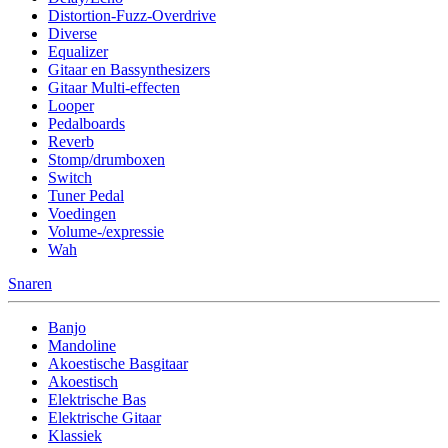
Distortion-Fuzz-Overdrive
Diverse
Equalizer
Gitaar en Bassynthesizers
Gitaar Multi-effecten
Looper
Pedalboards
Reverb
Stomp/drumboxen
Switch
Tuner Pedal
Voedingen
Volume-/expressie
Wah
Snaren
Banjo
Mandoline
Akoestische Basgitaar
Akoestisch
Elektrische Bas
Elektrische Gitaar
Klassiek