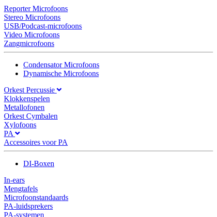
Reporter Microfoons
Stereo Microfoons
USB/Podcast-microfoons
Video Microfoons
Zangmicrofoons
Condensator Microfoons
Dynamische Microfoons
Orkest Percussie
Klokkenspelen
Metallofonen
Orkest Cymbalen
Xylofoons
PA
Accessoires voor PA
DI-Boxen
In-ears
Mengtafels
Microfoonstandaards
PA-luidsprekers
PA-systemen