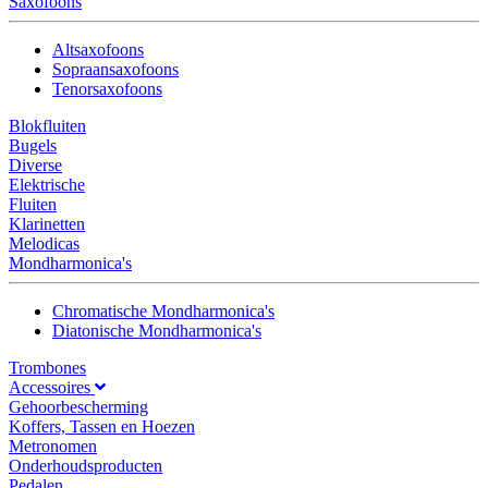
Saxofoons
Altsaxofoons
Sopraansaxofoons
Tenorsaxofoons
Blokfluiten
Bugels
Diverse
Elektrische
Fluiten
Klarinetten
Melodicas
Mondharmonica's
Chromatische Mondharmonica's
Diatonische Mondharmonica's
Trombones
Accessoires
Gehoorbescherming
Koffers, Tassen en Hoezen
Metronomen
Onderhoudsproducten
Pedalen