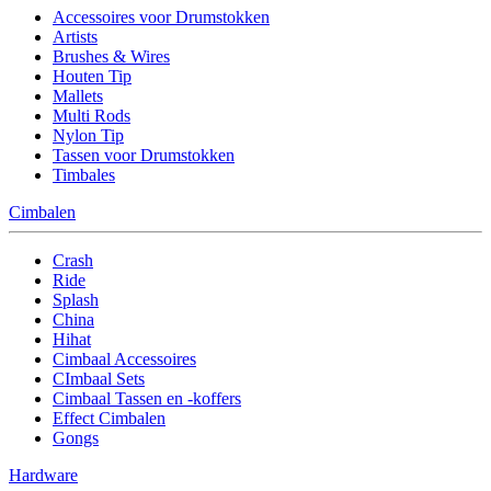
Accessoires voor Drumstokken
Artists
Brushes & Wires
Houten Tip
Mallets
Multi Rods
Nylon Tip
Tassen voor Drumstokken
Timbales
Cimbalen
Crash
Ride
Splash
China
Hihat
Cimbaal Accessoires
CImbaal Sets
Cimbaal Tassen en -koffers
Effect Cimbalen
Gongs
Hardware