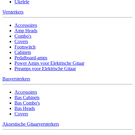
Ukelele
Versterkers
Accessoires
Amp Heads
Combo's
Covers
Footswitch
Cabinets
Pedalboard-amps
Power Amps voor Elektrische Gitaar
Preamps voor Elektrische Gitaar
Basversterkers
Accessoires
Bas Cabinets
Bas Combo's
Bas Heads
Covers
Akoestische Gitaarversterkers