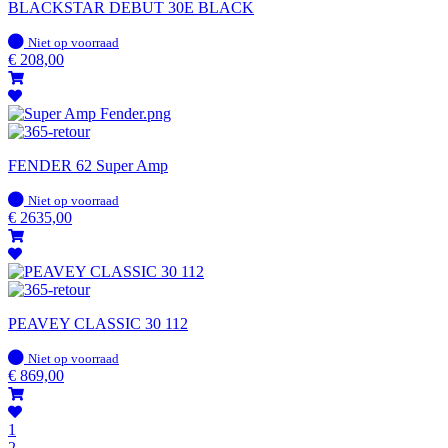
BLACKSTAR DEBUT 30E BLACK
Op
Niet op voorraad
voorraad
€
208,00
FENDER 62 Super Amp
Op
Niet op voorraad
voorraad
€
2635,00
PEAVEY CLASSIC 30 112
Op
Niet op voorraad
voorraad
€
869,00
1
2