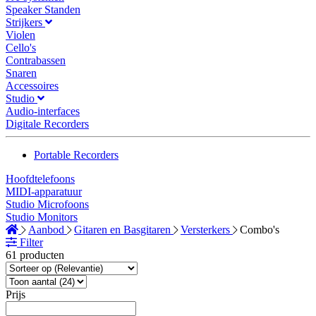
Speaker Standen
Strijkers
Violen
Cello's
Contrabassen
Snaren
Accessoires
Studio
Audio-interfaces
Digitale Recorders
Portable Recorders
Hoofdtelefoons
MIDI-apparatuur
Studio Microfoons
Studio Monitors
Aanbod
Gitaren en Basgitaren
Versterkers
Combo's
Filter
61 producten
Prijs