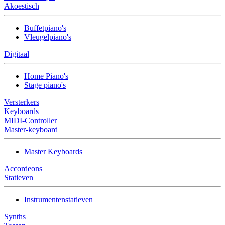
Akoestisch
Buffetpiano's
Vleugelpiano's
Digitaal
Home Piano's
Stage piano's
Versterkers
Keyboards
MIDI-Controller
Master-keyboard
Master Keyboards
Accordeons
Statieven
Instrumentenstatieven
Synths