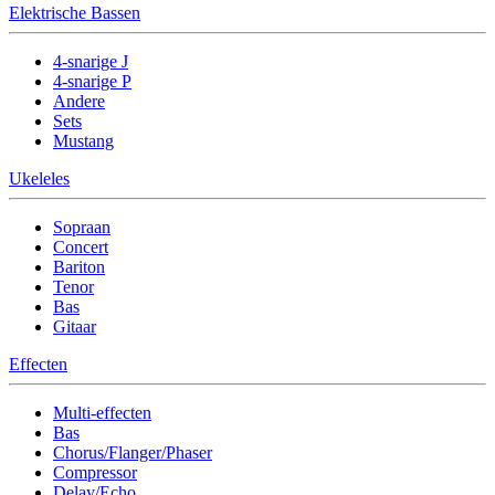
Elektrische Bassen
4-snarige J
4-snarige P
Andere
Sets
Mustang
Ukeleles
Sopraan
Concert
Bariton
Tenor
Bas
Gitaar
Effecten
Multi-effecten
Bas
Chorus/Flanger/Phaser
Compressor
Delay/Echo