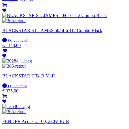
€
519,00
BLACKSTAR ST. JAMES 50/6L6 112 Combo Black
Op
Op voorraad
voorraad
€
1143,00
BLACKSTAR HT-1R MkII
Op
Op voorraad
voorraad
€
335,00
FENDER Acoustic 100, 230V EUR