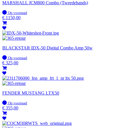
MARSHALL JCM800 Combo (Tweedehands)
Op
Op voorraad
voorraad
€
1150,00
BLACKSTAR IDX-50 Digital Combo Amp 50w
Op
Op voorraad
voorraad
€
325,00
FENDER MUSTANG LTX50
Op
Op voorraad
voorraad
€
355,00