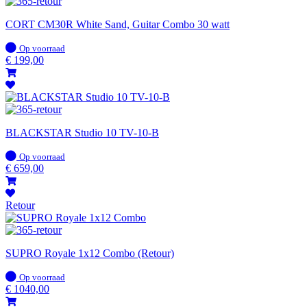
CORT CM30R White Sand, Guitar Combo 30 watt
Op
Op voorraad
voorraad
€
199,00
BLACKSTAR Studio 10 TV-10-B
Op
Op voorraad
voorraad
€
659,00
Retour
SUPRO Royale 1x12 Combo (Retour)
Op
Op voorraad
voorraad
€
1040,00