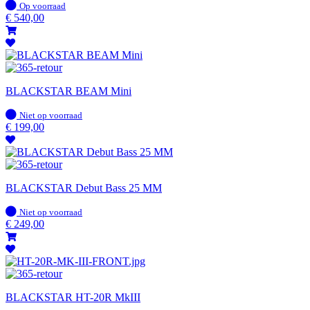
Op
Op voorraad
voorraad
€
540,00
BLACKSTAR BEAM Mini
Op
Niet op voorraad
voorraad
€
199,00
BLACKSTAR Debut Bass 25 MM
Op
Niet op voorraad
voorraad
€
249,00
BLACKSTAR HT-20R MkIII