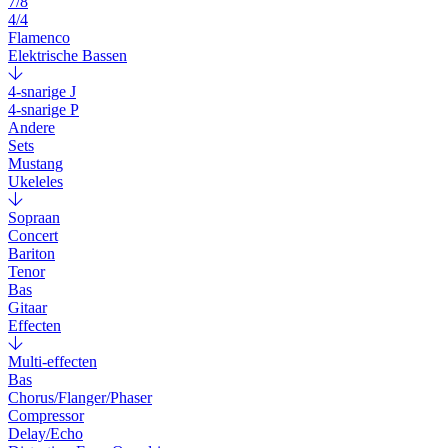
7/8
4/4
Flamenco
Elektrische Bassen
4-snarige J
4-snarige P
Andere
Sets
Mustang
Ukeleles
Sopraan
Concert
Bariton
Tenor
Bas
Gitaar
Effecten
Multi-effecten
Bas
Chorus/Flanger/Phaser
Compressor
Delay/Echo