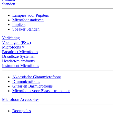
Standen
Lampjes voor Pupiters
Microfoonstatieven
Pupiters
Speaker Standen
Verlichting
Voedingen (PSU)
Microfoons
Broadcast Microfoons
Draadloze Systemen
Headset-microfoons
Instrument Microfoons
Akoestische Gitaarmicrofoons
Drummicrofoons
Gitaar en Basmicrofoons
Microfoons voor Blaasinstrumenten
Microfoon Accessoires
Boompoles