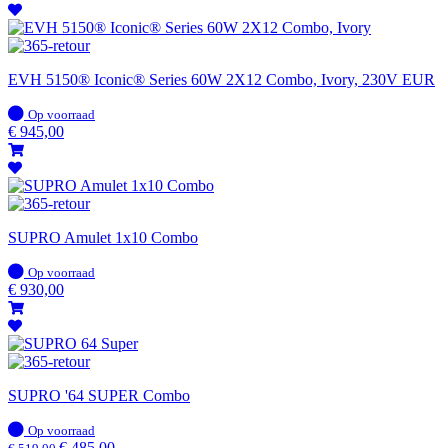
EVH 5150® Iconic® Series 60W 2X12 Combo, Ivory, 230V EUR
Op
Op voorraad
voorraad
€
945,00
SUPRO Amulet 1x10 Combo
Op
Op voorraad
voorraad
€
930,00
SUPRO '64 SUPER Combo
Op
Op voorraad
voorraad
€
485,00