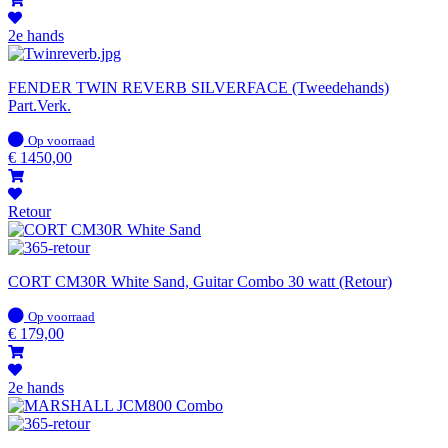
2e hands
FENDER TWIN REVERB SILVERFACE (Tweedehands)
Part.Verk.
Op
Op voorraad
voorraad
€
1450,00
Retour
CORT CM30R White Sand, Guitar Combo 30 watt (Retour)
Op
Op voorraad
voorraad
€
179,00
2e hands