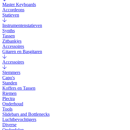
Master Keyboards
Accordeons
Statieven
Instrumentenstatieven
Synths
Tassen
Zitbankjes
Accessoires
Gitaren en Basgitaren
Accessoires
Stemmers
Capo's
Standen
Koffers en Tassen
Riemen
Plectra
Onderhoud
Tools
Slidebars and Bottlenecks
Luchtbevochtigers
Diverse
Onderdelen