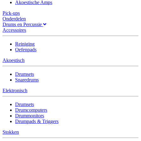
Akoestische Amps
Pick-ups
Onderdelen
Drums en Percussie
Accessoires
Reiniging
Oefenpads
Akoestisch
Drumsets
Snaredrums
Elektronisch
Drumsets
Drumcomputers
Drummonitors
Drumpads & Triggers
Stokken