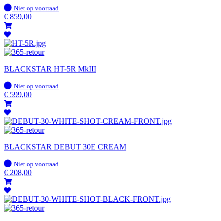
Op
Niet op voorraad
voorraad
€
859,00
BLACKSTAR HT-5R MkIII
Op
Niet op voorraad
voorraad
€
599,00
BLACKSTAR DEBUT 30E CREAM
Op
Niet op voorraad
voorraad
€
208,00