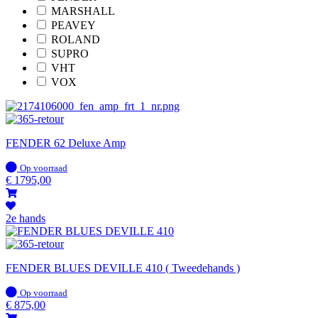
MARSHALL
PEAVEY
ROLAND
SUPRO
VHT
VOX
FENDER 62 Deluxe Amp
Op
Op voorraad
voorraad
€
1795,00
2e hands
FENDER BLUES DEVILLE 410 ( Tweedehands )
Op
Op voorraad
voorraad
€
875,00